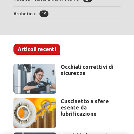
robotica
19
Articoli recenti
Occhiali correttivi di
sicurezza
Cuscinetto a sfere
esente da
lubrificazione