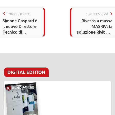
keyboard_arrow_left
keyboard_arrow_right
PRECEDENTE
SUCCESSIVA
Simone Gasparri è
Rivetto a massa
il nuovo Direttore
MASRIV: la
Tecnico di
soluzione Rivit per
Eurosoft
connessioni
elettriche sicure
DIGITAL EDITION