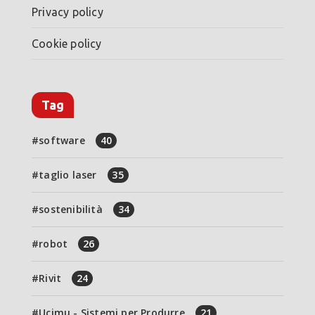
Privacy policy
Cookie policy
Tag
software
40
taglio laser
35
sostenibilità
34
robot
26
Rivit
24
Ucimu - Sistemi per Produrre
21