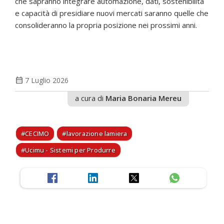
che sapranno integrare automazione, dati, sostenibilità
e capacità di presidiare nuovi mercati saranno quelle che
consolideranno la propria posizione nei prossimi anni.
calendar_month
7 Luglio 2026
a cura di
Maria Bonaria Mereu
CECIMO
lavorazione lamiera
Ucimu - Sistemi per Produrre