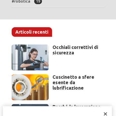
robotica
19
Articoli recenti
Occhiali correttivi di
sicurezza
Cuscinetto a sfere
esente da
lubrificazione
Perché la lavorazione
lamiera cambia