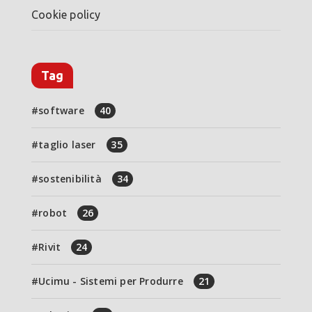
Cookie policy
Tag
software
40
taglio laser
35
sostenibilità
34
robot
26
Rivit
24
Ucimu - Sistemi per Produrre
21