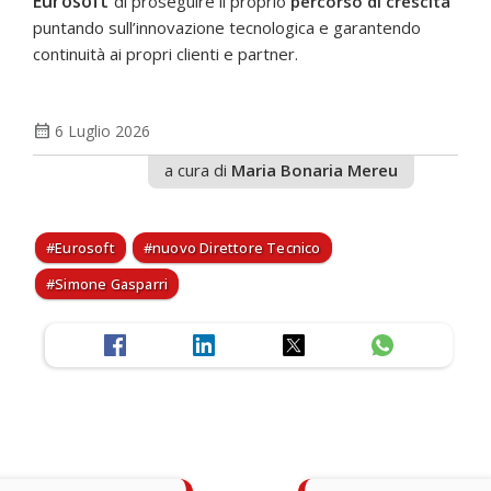
Eurosoft
di proseguire il proprio
percorso di crescita
puntando sull’innovazione tecnologica e garantendo
continuità ai propri clienti e partner.
calendar_month
6 Luglio 2026
a cura di
Maria Bonaria Mereu
Eurosoft
nuovo Direttore Tecnico
Simone Gasparri