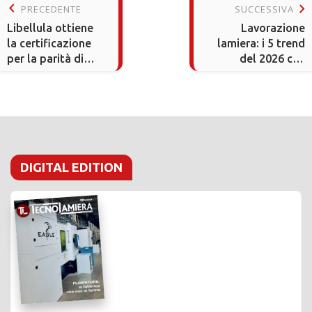
keyboard_arrow_left
keyboard_arrow_right
PRECEDENTE
SUCCESSIVA
Libellula ottiene
Lavorazione
la certificazione
lamiera: i 5 trend
per la parità di
del 2026 che
genere UNI/PdR
stanno cambiando
125:2022
il settore
DIGITAL EDITION