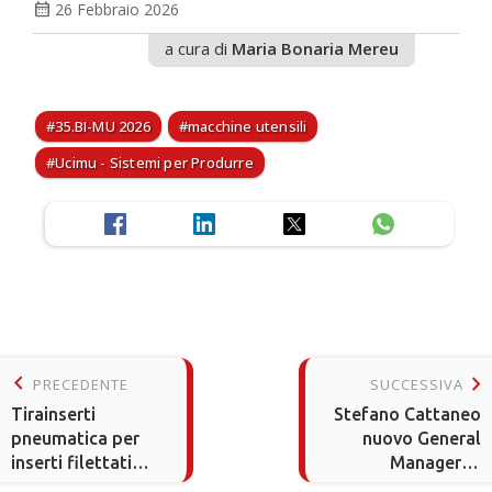
calendar_month
26 Febbraio 2026
a cura di
Maria Bonaria Mereu
35.BI-MU 2026
macchine utensili
Ucimu - Sistemi per Produrre
keyboard_arrow_left
keyboard_arrow_right
PRECEDENTE
SUCCESSIVA
Tirainserti
Stefano Cattaneo
pneumatica per
nuovo General
inserti filettati
Manager di
ciechi
Optoprim Italia