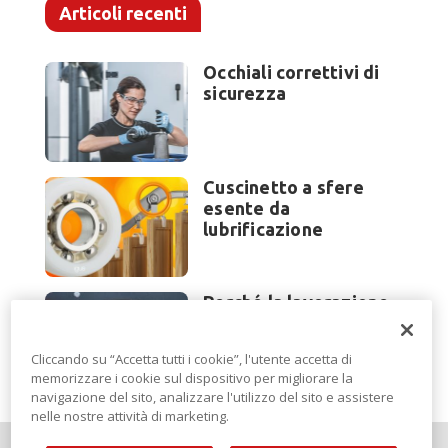
Articoli recenti
Occhiali correttivi di
sicurezza
Cuscinetto a sfere
esente da
lubrificazione
Perché la lavorazione
lamiera cambia
modello di scouting a
Cliccando su “Accetta tutti i cookie”, l'utente accetta di
EuroBLECH 2026?
memorizzare i cookie sul dispositivo per migliorare la
navigazione del sito, analizzare l'utilizzo del sito e assistere
nelle nostre attività di marketing.