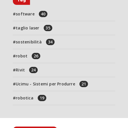
software
40
taglio laser
35
sostenibilità
34
robot
26
Rivit
24
Ucimu - Sistemi per Produrre
21
robotica
19