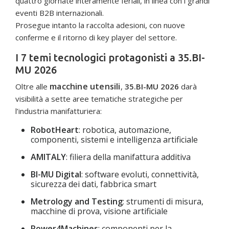
quattro giornate interamente feriali, in linea con i grandi
eventi B2B internazionali.
Prosegue intanto la raccolta adesioni, con nuove
conferme e il ritorno di key player del settore.
I 7 temi tecnologici protagonisti a 35.BI-
MU 2026
macchine utensili
Oltre alle
,
35.BI-MU 2026
darà
visibilità a sette aree tematiche strategiche per
l’industria manifatturiera:
RobotHeart
: robotica, automazione,
componenti, sistemi e intelligenza artificiale
AMITALY
: filiera della manifattura additiva
BI-MU Digital
: software evoluti, connettività,
sicurezza dei dati, fabbrica smart
Metrology and Testing
: strumenti di misura,
macchine di prova, visione artificiale
Power4Machines
: componenti per la