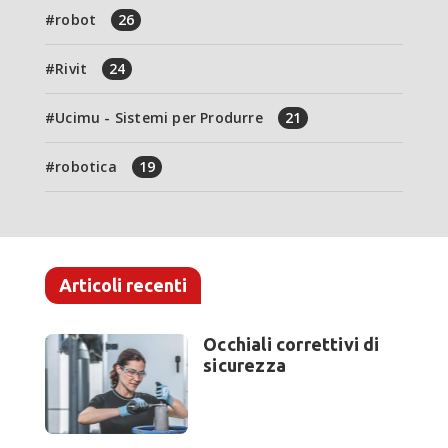
robot
26
Rivit
24
Ucimu - Sistemi per Produrre
21
robotica
19
Articoli recenti
Occhiali correttivi di
sicurezza