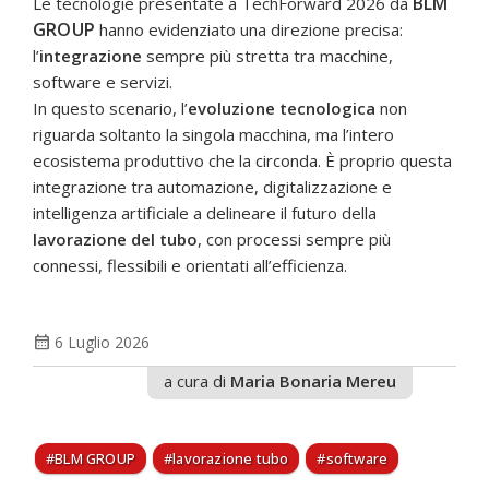
BLM
Le tecnologie presentate a TechForward 2026 da
GROUP
hanno evidenziato una direzione precisa:
l’
integrazione
sempre più stretta tra macchine,
software e servizi.
In questo scenario, l’
evoluzione tecnologica
non
riguarda soltanto la singola macchina, ma l’intero
ecosistema produttivo che la circonda. È proprio questa
integrazione tra automazione, digitalizzazione e
intelligenza artificiale a delineare il futuro della
lavorazione del tubo
, con processi sempre più
connessi, flessibili e orientati all’efficienza.
calendar_month
6 Luglio 2026
a cura di
Maria Bonaria Mereu
BLM GROUP
lavorazione tubo
software