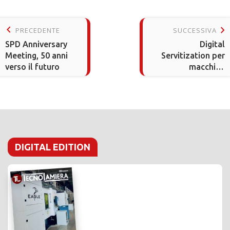
keyboard_arrow_left
keyboard_arrow_right
PRECEDENTE
SUCCESSIVA
SPD Anniversary
Digital
Meeting, 50 anni
Servitization per
verso il futuro
macchine
industriali
DIGITAL EDITION