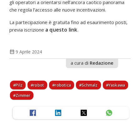
gli operatori a orientarsi nell’ancora caotico panorama
che regola l’accesso alle nuove incentivazioni.
La partecipazione è gratuita fino ad esaurimento posti,
a questo link
previa iscrizione
.
calendar_month
9 Aprile 2024
a cura di
Redazione
Pilz
robot
robotica
Schmalz
Yaskawa
Zimmer