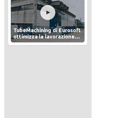
TubeMachining di Eurosoft
ottimizza la lavorazione
del tubo in Alesa