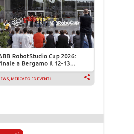
ABB RobotStudio Cup 2026:
Open Fac
finale a Bergamo il 12-13
apre la 
maggio
industria
EWS, MERCATO ED EVENTI
NEWS, MERCA