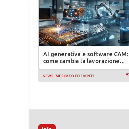
rero di
AI generativa e software CAM:
a le
come cambia la lavorazione
026”
lamiera
NEWS, MERCATO ED EVENTI