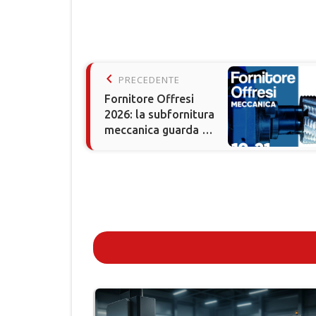
keyboard_arrow_left
PRECEDENTE
Fornitore Offresi
2026: la subfornitura
meccanica guarda al
futuro