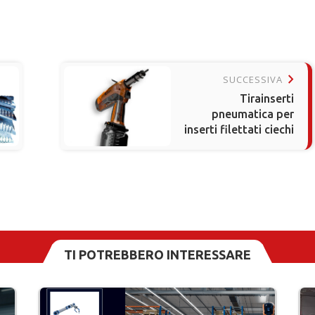
keyboard_arrow_right
SUCCESSIVA
Tirainserti
pneumatica per
inserti filettati ciechi
TI POTREBBERO INTERESSARE