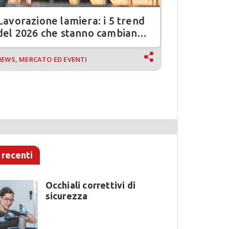
Lavorazione lamiera: i 5 trend
Mercato 
del 2026 che stanno cambiando
2025-202
il settore
e criticit
EWS, MERCATO ED EVENTI
NEWS, MERCA
 recenti
Occhiali correttivi di
sicurezza