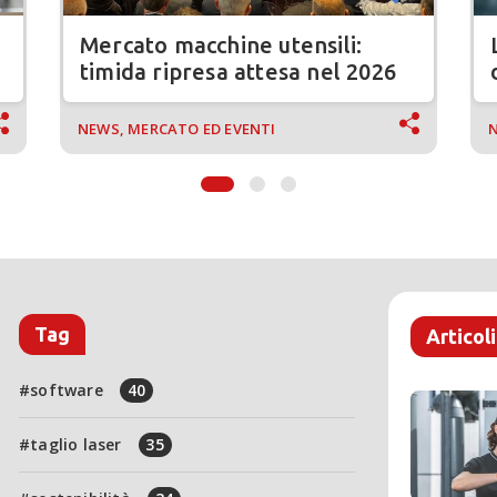
Mercato macchine utensili:
timida ripresa attesa nel 2026
NEWS, MERCATO ED EVENTI
N
Tag
Articoli
software
40
taglio laser
35