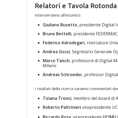
Relatori e Tavola Rotonda
Interverranno all’incontro:
Giuliano Busetto
, presidente Digital 
Bruno Bettelli
, presidente FEDERMA
Federico Adrodegari
, ricercatore Uni
Andrea Gozzi
, Segretario Generale Di
Marco Taisch
, professore di Digital
Milano
Andreas Schroeder
, professor Digit
I risultati della ricerca saranno commentati du
Tiziana Tronci
, membro del board di
Roberto Paltrinieri
vicepresidente UC
Riccardo Rosa
, vicepresidente
UCIMU