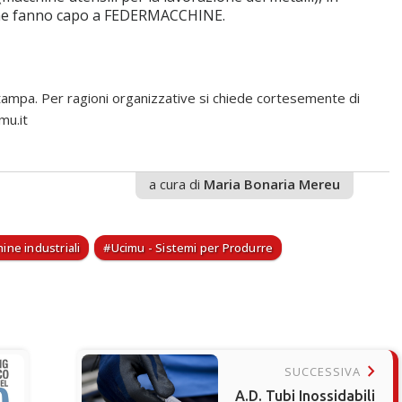
 che fanno capo a FEDERMACCHINE.
stampa. Per ragioni organizzative si chiede cortesemente di
mu.it
a cura di
Maria Bonaria Mereu
ine industriali
Ucimu - Sistemi per Produrre
keyboard_arrow_right
SUCCESSIVA
A.D. Tubi Inossidabili