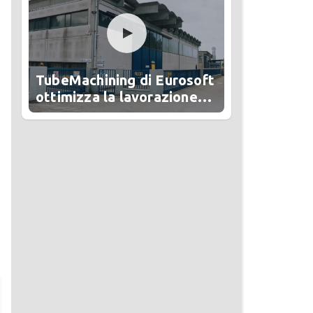
TubeMachining di Eurosoft
ottimizza la lavorazione
del tubo in Alesa