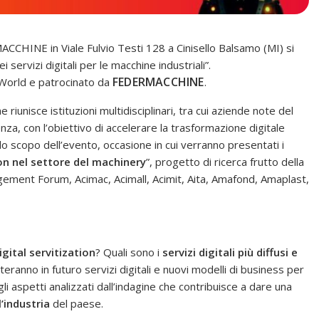
CCHINE in Viale Fulvio Testi 128 a Cinisello Balsamo (MI) si
 servizi digitali per le macchine industriali”.
FEDERMACCHINE
 World e patrocinato da
.
 riunisce istituzioni multidisciplinari, tra cui aziende note del
lenza, con l’obiettivo di accelerare la trasformazione digitale
 lo scopo dell’evento, occasione in cui verranno presentati i
ion nel settore del machinery
”, progetto di ricerca frutto della
ement Forum, Acimac, Acimall, Acimit, Aita, Amafond, Amaplast,
igital servitization
? Quali sono i
servizi digitali
più diffusi e
eranno in futuro servizi digitali e nuovi modelli di business per
i aspetti analizzati dall’indagine che contribuisce a dare una
’industria
del paese.