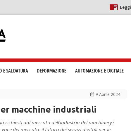
Leggi
O E SALDATURA
DEFORMAZIONE
AUTOMAZIONE E DIGITALE
calendar_month
9 Aprile 2024
per macchine industriali
e più richiesti dal mercato dell’industria del machinery?
voce del mercato: il futuro dei servizi digitali per le