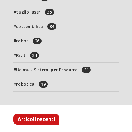
taglio laser
35
sostenibilità
34
robot
26
Rivit
24
Ucimu - Sistemi per Produrre
21
robotica
19
Articoli recenti