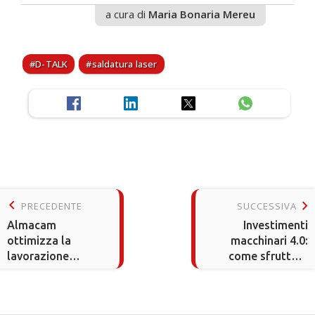
a cura di
Maria Bonaria Mereu
D-TALK
saldatura laser
keyboard_arrow_left
keyboard_arrow_right
PRECEDENTE
SUCCESSIVA
Almacam
Investimenti
ottimizza la
macchinari 4.0:
lavorazione
come sfruttare
lamiera in AGMA
l'iperammortament
2026