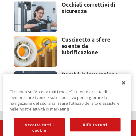
Occhiali correttivi di
sicurezza
Cuscinetto a sfere
esente da
lubrificazione
Perché la lavorazione
lamiera cambia
modello di scouting a
Cliccando su “Accetta tutti i cookie”, l'utente accetta di
EuroBLECH 2026?
memorizzare i cookie sul dispositivo per migliorare la
navigazione del sito, analizzare l'utilizzo del sito e assistere
nelle nostre attività di marketing.
Accetta tutti i
Rifiuta tutti
cookie