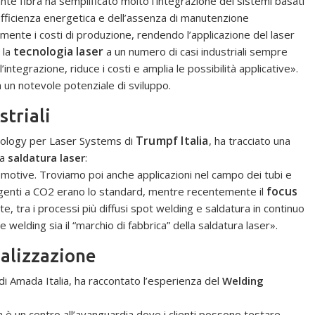
iante fibra ha semplificato molto l’integrazione dei sistemi basati
efficienza energetica e dell’assenza di manutenzione
nte i costi di produzione, rendendo l’applicazione del laser
tecnologia laser
 la
a un numero di casi industriali sempre
l’integrazione, riduce i costi e amplia le possibilità applicative».
a un notevole potenziale di sviluppo.
striali
Trumpf Italia
nology per Laser Systems di
, ha tracciato una
la
saldatura laser
:
motive. Troviamo poi anche applicazioni nel campo dei tubi e
focus
sorgenti a CO2 erano lo standard, mentre recentemente il
te, tra i processi più diffusi spot welding e saldatura in continuo
e welding sia il “marchio di fabbrica” della saldatura laser».
alizzazione
i Amada Italia, ha raccontato l’esperienza del
Welding
 è un centro all’avanguardia dove i clienti possono testare