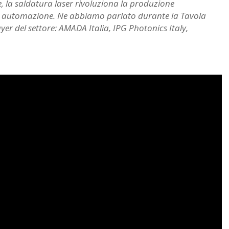
e, la saldatura laser rivoluziona la produzione
tà e automazione. Ne abbiamo parlato durante la Tavola
yer del settore: AMADA Italia, IPG Photonics Italy,