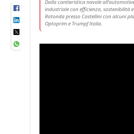
Dalla cantieristica navale all’automotiv
industriale con efficienza, sostenibili
Rotonda presso Castellini con alcuni pla
Optoprim e Trumpf Italia.