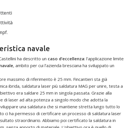
ttenti
tività
mpf.
eristica navale
astellini ha descritto un
caso d’eccellenza
: l’applicazione limite
 navale
, ambito per cui l’azienda bresciana ha sviluppato un
ore massimo di riferimento è 25 mm. Fincantieri sta già
ica ibrida, saldatura laser più saldatura MAG per unire, testa a
biettivo era saldare 25 mm in singola passata. Grazie alla
re di laser ad alta potenza a singolo modo che adotta la
sviluppare una saldatura che si mantiene stretta lungo tutto lo
 ci ha permesso di certificare un processo di saldatura laser
ultato straordinario. Abbiamo poi certificato la saldatura in
, senza apporto di materiale. L’obiettivo ora è quello di