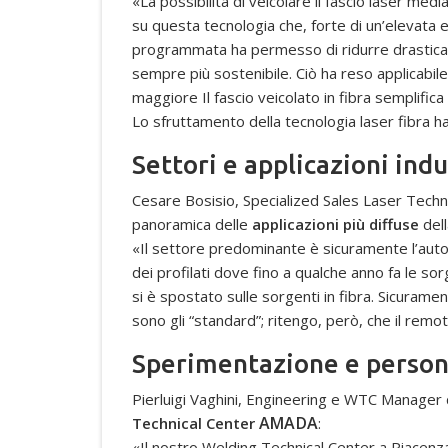
«La possibilità di veicolare il fascio laser med
su questa tecnologia che, forte di un’elevata 
programmata ha permesso di ridurre drasticame
sempre più sostenibile. Ciò ha reso applicabile
maggiore Il fascio veicolato in fibra semplifica 
Lo sfruttamento della tecnologia laser fibra h
Settori e applicazioni indu
Cesare Bosisio, Specialized Sales Laser Tech
panoramica delle
applicazioni più diffuse
del
«Il settore predominante è sicuramente l’auto
dei profilati dove fino a qualche anno fa le 
si è spostato sulle sorgenti in fibra. Sicuramen
sono gli “standard”; ritengo, però, che il remot
Sperimentazione e person
Pierluigi Vaghini, Engineering e WTC Manager d
AMADA
Technical Center
:
«Il nostro Welding Technical Center a Piacenza