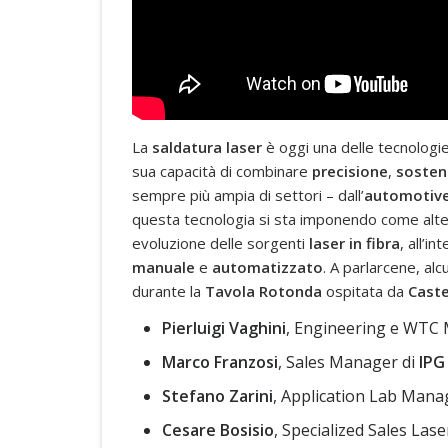
La
saldatura laser
è oggi una delle tecnologi
sua capacità di combinare
precisione
,
sosteni
sempre più ampia di settori – dall’
automotiv
questa tecnologia si sta imponendo come altern
evoluzione delle sorgenti
laser in fibra
, all’i
manuale
e
automatizzato
. A parlarcene, alc
durante la
Tavola Rotonda
ospitata da
Caste
Pierluigi Vaghini
, Engineering e WTC
Marco Franzosi
, Sales Manager di
IPG
Stefano Zarini
, Application Lab Man
Cesare Bosisio
, Specialized Sales La