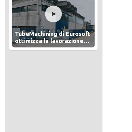
TubeMachining di Eurosoft
ottimizza la lavorazione
del tubo in Alesa