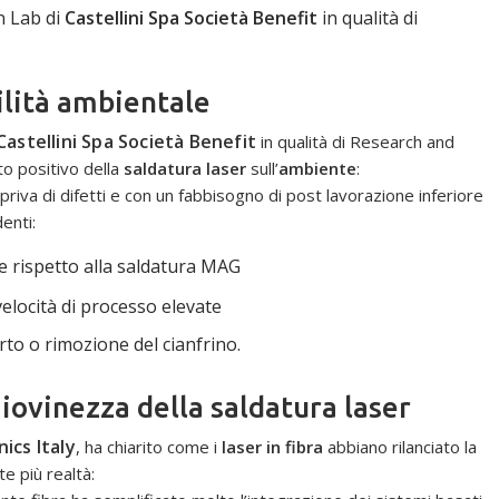
n Lab di
Castellini Spa Società Benefit
in qualità di
ilità ambientale
Castellini Spa Società Benefit
in qualità di Research and
to positivo della
saldatura laser
sull’
ambiente
:
priva di difetti e con un fabbisogno di post lavorazione inferiore
enti:
te rispetto alla saldatura MAG
locità di processo elevate
to o rimozione del cianfrino.
giovinezza della saldatura laser
ics Italy
, ha chiarito come i
laser in fibra
abbiano rilanciato la
e più realtà: