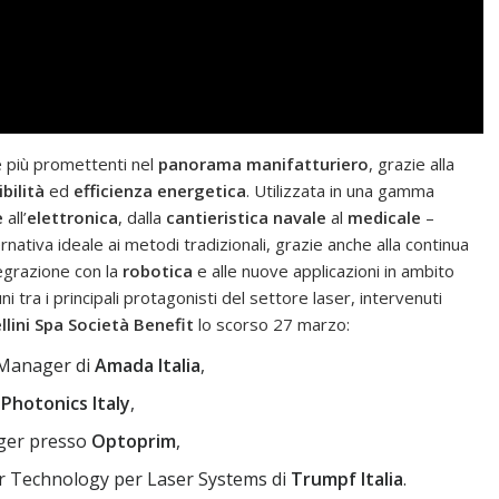
e più promettenti nel
panorama manifatturiero
, grazie alla
bilità
ed
efficienza energetica
. Utilizzata in una gamma
e
all’
elettronica
, dalla
cantieristica navale
al
medicale
–
ativa ideale ai metodi tradizionali, grazie anche alla continua
ntegrazione con la
robotica
e alle nuove applicazioni in ambito
uni tra i principali protagonisti del settore laser, intervenuti
llini Spa Società Benefit
lo scorso 27 marzo:
 Manager di
Amada Italia
,
 Photonics Italy
,
ager presso
Optoprim
,
ser Technology per Laser Systems di
Trumpf Italia
.