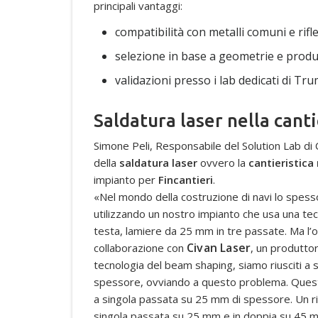
principali vantaggi:
compatibilità con metalli comuni e rifle
selezione in base a geometrie e produt
validazioni presso i lab dedicati di Tru
Saldatura laser nella canti
Simone Peli, Responsabile del Solution Lab di C
della
saldatura laser
ovvero la
cantieristica
impianto per
Fincantieri
.
«Nel mondo della costruzione di navi lo spess
utilizzando un nostro impianto che usa una tecn
testa, lamiere da 25 mm in tre passate. Ma l’o
Civan Laser
collaborazione con
, un produtto
tecnologia del beam shaping, siamo riusciti a 
spessore, ovviando a questo problema. Questo
a singola passata su 25 mm di spessore. Un ris
singola passata su 25 mm e in doppia su 45 mm