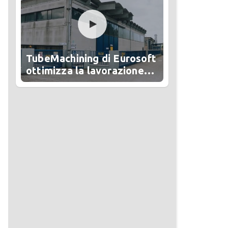
TubeMachining di Eurosoft
ottimizza la lavorazione
del tubo in Alesa