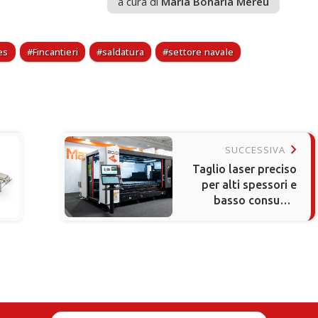
a cura di
Maria Bonaria Mereu
es
Fincantieri
saldatura
settore navale
keyboard_arrow_right
SUCCESSIVA
Taglio laser preciso
per alti spessori e
basso consumo
energetico