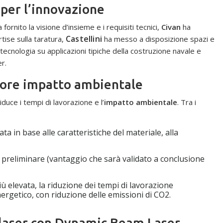
 per l’innovazione
 fornito la visione d’insieme e i requisiti tecnici,
Civan
ha
Castellini
rtise sulla taratura,
ha messo a disposizione spazi e
cnologia su applicazioni tipiche della costruzione navale e
er.
nore impatto ambientale
iduce i tempi di lavorazione e l’
impatto ambientale
. Tra i
ta in base alle caratteristiche del materiale, alla
 preliminare (vantaggio che sarà validato a conclusione
ù elevata, la riduzione dei tempi di lavorazione
ergetico, con riduzione delle emissioni di CO2.
a laser con Dynamic Beam Laser