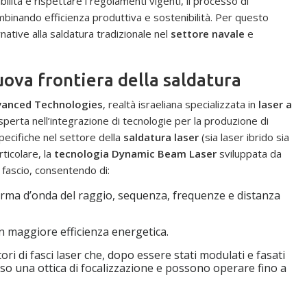
bilità e rispettare i regolamenti vigenti, il processo di
mbinando efficienza produttiva e sostenibilità. Per questo
rnative alla saldatura tradizionale nel
settore navale
e
ova frontiera della saldatura
vanced Technologies
, realtà israeliana specializzata in
laser a
sperta nell’integrazione di tecnologie per la produzione di
pecifiche nel settore della
saldatura laser
(sia laser ibrido sia
rticolare, la
tecnologia Dynamic Beam Laser
sviluppata da
 fascio, consentendo di:
forma d’onda del raggio, sequenza, frequenze e distanza
on maggiore efficienza energetica.
ri di fasci laser che, dopo essere stati modulati e fasati
so una ottica di focalizzazione e possono operare fino a