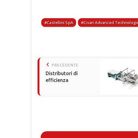
Castellini SpA
Civan Advanced Technologi
keyboard_arrow_left
PRECEDENTE
Distributori di
efficienza