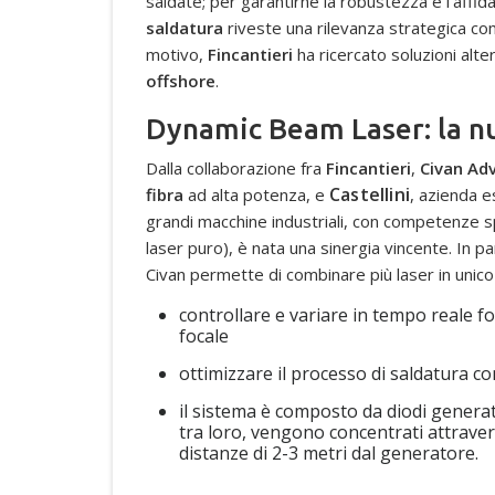
saldate; per garantirne la robustezza e l’affida
saldatura
riveste una rilevanza strategica co
motivo,
Fincantieri
ha ricercato soluzioni alte
offshore
.
Dynamic Beam Laser: la nu
Dalla collaborazione fra
Fincantieri
,
Civan Ad
Castellini
fibra
ad alta potenza, e
, azienda e
grandi macchine industriali, con competenze s
laser puro), è nata una sinergia vincente. In pa
Civan permette di combinare più laser in unico
controllare e variare in tempo reale 
focale
ottimizzare il processo di saldatura c
il sistema è composto da diodi generato
tra loro, vengono concentrati attraver
distanze di 2-3 metri dal generatore.