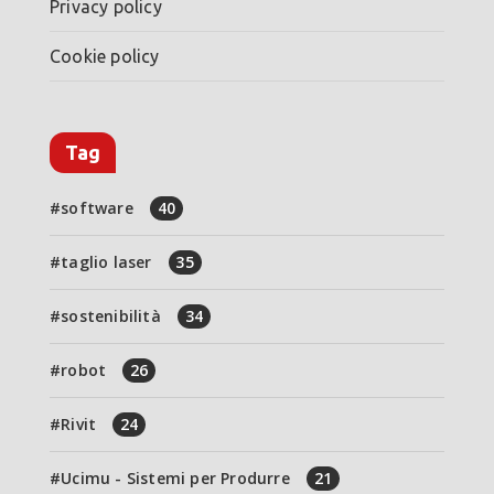
Privacy policy
Cookie policy
Tag
software
40
taglio laser
35
sostenibilità
34
robot
26
Rivit
24
Ucimu - Sistemi per Produrre
21