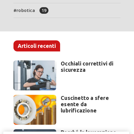
robotica
19
Articoli recenti
Occhiali correttivi di
sicurezza
Cuscinetto a sfere
esente da
lubrificazione
Perché la lavorazione