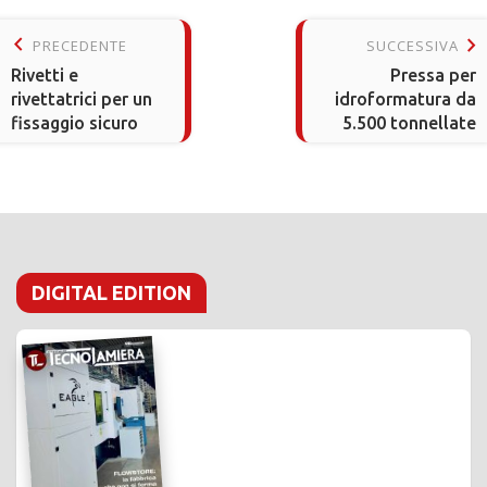
keyboard_arrow_left
keyboard_arrow_right
PRECEDENTE
SUCCESSIVA
Rivetti e
Pressa per
rivettatrici per un
idroformatura da
fissaggio sicuro
5.500 tonnellate
DIGITAL EDITION