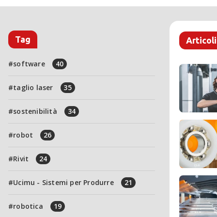
Tag
Articoli
software
40
taglio laser
35
sostenibilità
34
robot
26
Rivit
24
Ucimu - Sistemi per Produrre
21
robotica
19