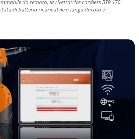
mmabile da remoto, la rivettatrice cordless BTR 170
dotata di batteria ricaricabile a lunga durata e