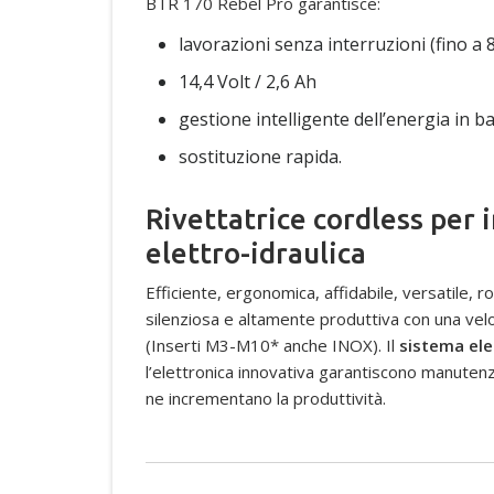
BTR 170 Rebel Pro garantisce:
lavorazioni senza interruzioni (fino a 8
14,4 Volt / 2,6 Ah
gestione intelligente dell’energia in 
sostituzione rapida.
Rivettatrice cordless per i
elettro-idraulica
Efficiente, ergonomica, affidabile, versatile,
silenziosa e altamente produttiva con una veloc
(Inserti M3-M10* anche INOX). Il
sistema ele
l’elettronica innovativa garantiscono manutenzi
ne incrementano la produttività.