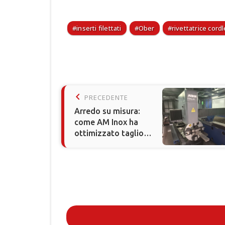
inserti filettati
Ober
rivettatrice cord
keyboard_arrow_left
PRECEDENTE
Arredo su misura:
come AM Inox ha
ottimizzato taglio
laser e pannellatura