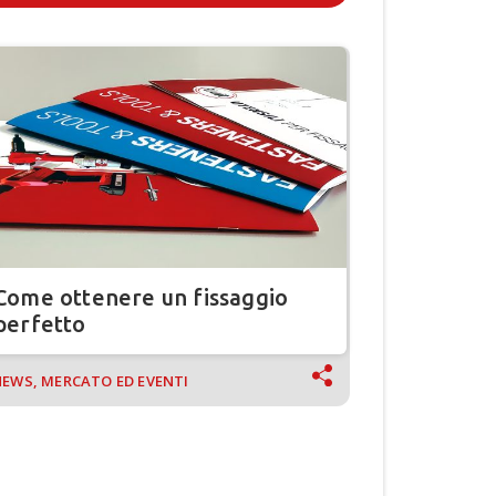
Come ottenere un fissaggio
Inserti f
perfetto
lamiera
EWS, MERCATO ED EVENTI
NEWS, MERCA