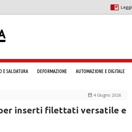
Leggi
O E SALDATURA
DEFORMAZIONE
AUTOMAZIONE E DIGITALE
calendar_month
4 Giugno 2026
er inserti filettati versatile e