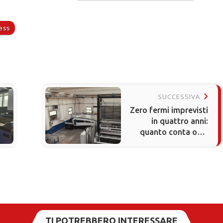
less
keyboard_arrow_right
SUCCESSIVA
Zero fermi imprevisti
in quattro anni:
quanto conta oggi
l’affidabilità nel
taglio laser?
TI POTREBBERO INTERESSARE