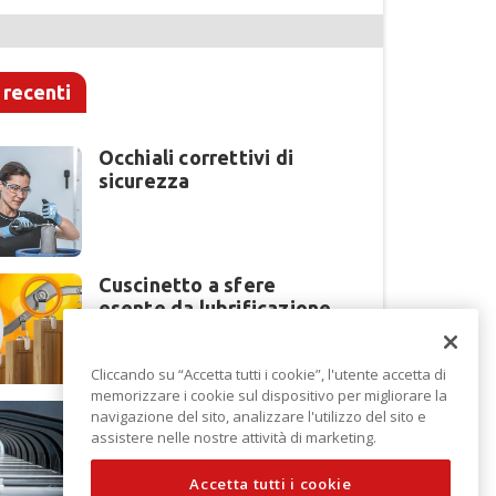
 recenti
Occhiali correttivi di
sicurezza
Cuscinetto a sfere
esente da lubrificazione
Cliccando su “Accetta tutti i cookie”, l'utente accetta di
memorizzare i cookie sul dispositivo per migliorare la
Perché la lavorazione
navigazione del sito, analizzare l'utilizzo del sito e
lamiera cambia modello
assistere nelle nostre attività di marketing.
di scouting a EuroBLECH
2026?
Accetta tutti i cookie