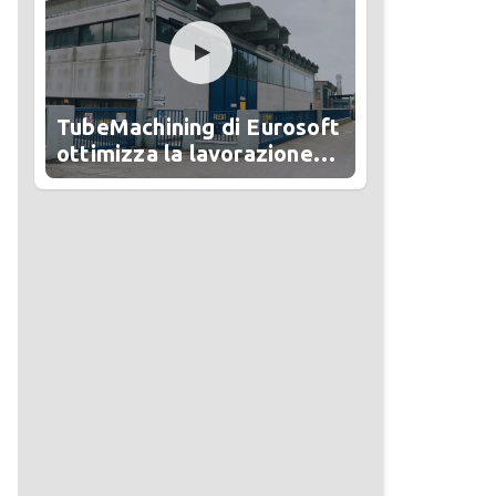
TubeMachining di Eurosoft
ottimizza la lavorazione
del tubo in Alesa