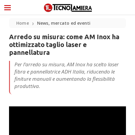
Home
News, mercato ed eventi
❯
Arredo su misura: come AM Inox ha
ottimizzato taglio laser e
pannellatura
Per l’arredo su misura, AM Inox ha scelto laser
fibra e pannellatrice ADH Italia, riducendo le
finiture manuali e aumentando la flessibilità
produttiva.