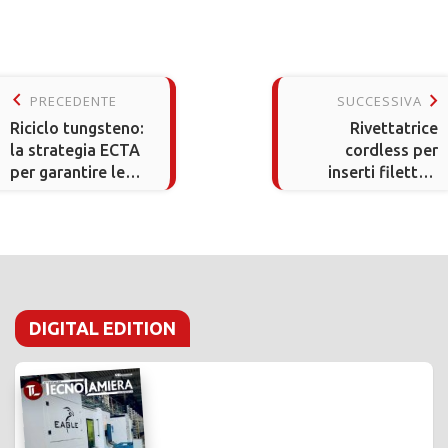
keyboard_arrow_left
keyboard_arrow_right
PRECEDENTE
SUCCESSIVA
Riciclo tungsteno:
Rivettatrice
la strategia ECTA
cordless per
per garantire le
inserti filettati
forniture in
versatile e
Europa
affidabile
DIGITAL EDITION