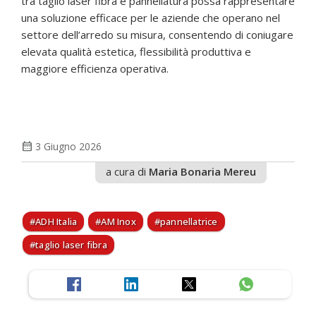
tra taglio laser fibra e pannellatura possa rappresentare
una soluzione efficace per le aziende che operano nel
settore dell’arredo su misura, consentendo di coniugare
elevata qualità estetica, flessibilità produttiva e
maggiore efficienza operativa.
calendar_month
3 Giugno 2026
a cura di
Maria Bonaria Mereu
ADH Italia
AM Inox
pannellatrice
taglio laser fibra