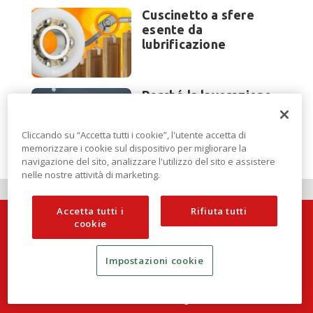
Cuscinetto a sfere
esente da
lubrificazione
Perché la lavorazione
lamiera cambia
modello di scouting a
Cliccando su “Accetta tutti i cookie”, l'utente accetta di
EuroBLECH 2026?
memorizzare i cookie sul dispositivo per migliorare la
navigazione del sito, analizzare l'utilizzo del sito e assistere
nelle nostre attività di marketing.
Accetta tutti i
Rifiuta tutti
cookie
Impostazioni cookie
Techlamiera è una testata di DBInformation Spa
P.IVA 09293820156 | Centro Direzionale – Strada 4, Palazzo A,
Scala 2 – 20057 Assago (MI)