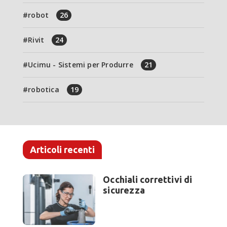
robot
26
Rivit
24
Ucimu - Sistemi per Produrre
21
robotica
19
Articoli recenti
Occhiali correttivi di
sicurezza