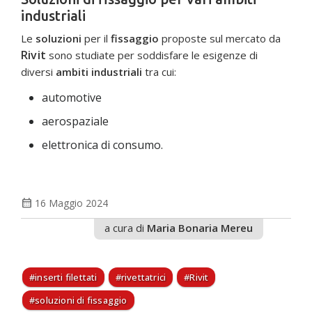
industriali
Le
soluzioni
per il
fissaggio
proposte sul mercato da
Rivit
sono studiate per soddisfare le esigenze di
diversi
ambiti industriali
tra cui:
automotive
aerospaziale
elettronica di consumo.
calendar_month
16 Maggio 2024
a cura di
Maria Bonaria Mereu
inserti filettati
rivettatrici
Rivit
soluzioni di fissaggio