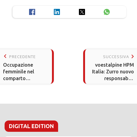
keyboard_arrow_left
keyboard_arrow_right
PRECEDENTE
SUCCESSIVA
Occupazione
voestalpine HPM
femminile nel
Italia: Zurro nuovo
comparto
responsabile
industriale
Engineered
Products e
Additive
Manufacturing
DIGITAL EDITION