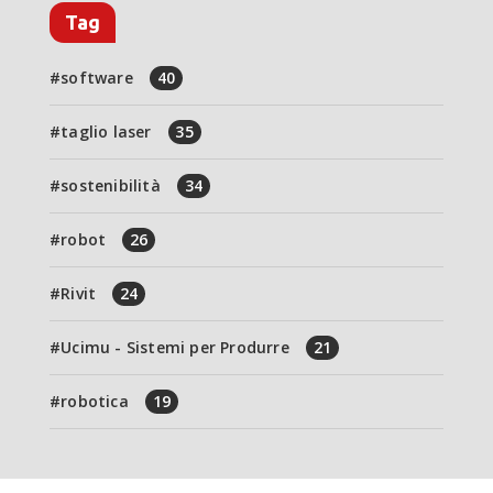
Tag
software
40
taglio laser
35
sostenibilità
34
robot
26
Rivit
24
Ucimu - Sistemi per Produrre
21
robotica
19