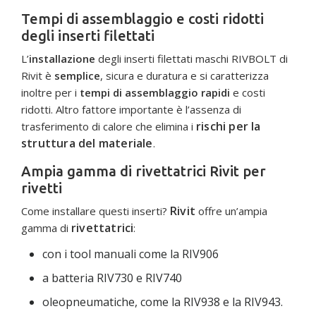
Tempi di assemblaggio e costi ridotti
degli inserti filettati
L’
installazione
degli inserti filettati maschi RIVBOLT di
Rivit è
semplice
, sicura e duratura e si caratterizza
inoltre per i
tempi di assemblaggio rapidi
e costi
ridotti. Altro fattore importante è l’assenza di
rischi per la
trasferimento di calore che elimina i
struttura del materiale
.
Ampia gamma di rivettatrici Rivit per
rivetti
Rivit
Come installare questi inserti?
offre un’ampia
rivettatrici
gamma di
:
con i tool manuali come la RIV906
a batteria RIV730 e RIV740
oleopneumatiche, come la RIV938 e la RIV943.