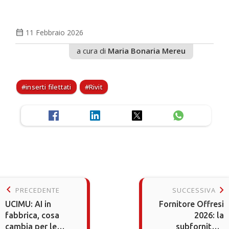
calendar_month
11 Febbraio 2026
a cura di
Maria Bonaria Mereu
inserti filettati
Rivit
keyboard_arrow_left
keyboard_arrow_right
PRECEDENTE
SUCCESSIVA
UCIMU: AI in
Fornitore Offresi
fabbrica, cosa
2026: la
cambia per le
subfornitura