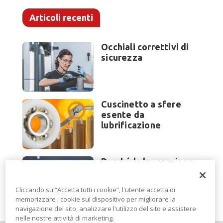
Articoli recenti
Occhiali correttivi di
sicurezza
Cuscinetto a sfere
esente da
lubrificazione
Perché la lavorazione
lamiera cambia
modello di scouting a
Cliccando su “Accetta tutti i cookie”, l'utente accetta di
EuroBLECH 2026?
memorizzare i cookie sul dispositivo per migliorare la
navigazione del sito, analizzare l'utilizzo del sito e assistere
nelle nostre attività di marketing.