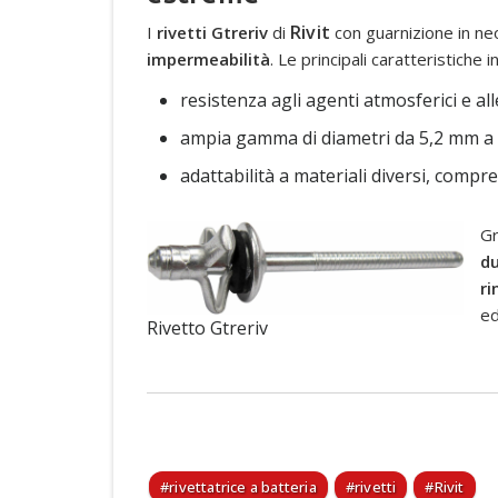
Rivit
I
rivetti Gtreriv
di
con guarnizione in ne
impermeabilità
. Le principali caratteristiche 
resistenza agli agenti atmosferici e all
ampia gamma di diametri da 5,2 mm a
adattabilità a materiali diversi, compr
Gr
d
ri
ed
Rivetto Gtreriv
rivettatrice a batteria
rivetti
Rivit