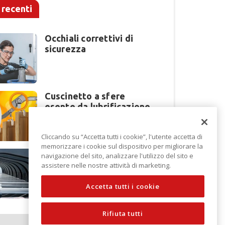
 recenti
Occhiali correttivi di
sicurezza
Cuscinetto a sfere
esente da lubrificazione
Cliccando su “Accetta tutti i cookie”, l'utente accetta di
memorizzare i cookie sul dispositivo per migliorare la
Perché la lavorazione
navigazione del sito, analizzare l'utilizzo del sito e
lamiera cambia modello
assistere nelle nostre attività di marketing.
di scouting a EuroBLECH
2026?
Accetta tutti i cookie
Rifiuta tutti