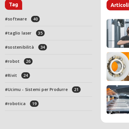
Tag
Articoli
software
40
taglio laser
35
sostenibilità
34
robot
26
Rivit
24
Ucimu - Sistemi per Produrre
21
robotica
19