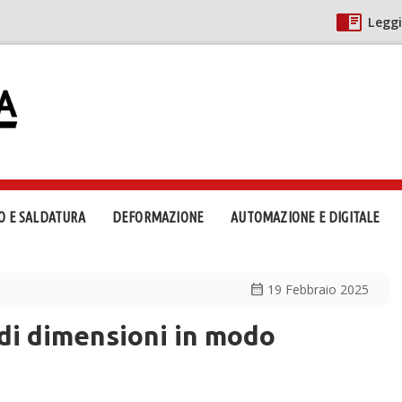
Leggi
O E SALDATURA
DEFORMAZIONE
AUTOMAZIONE E DIGITALE
calendar_month
19 Febbraio 2025
ndi dimensioni in modo