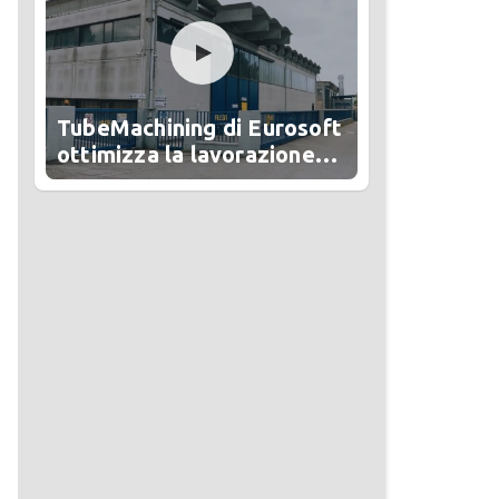
TubeMachining di Eurosoft
ottimizza la lavorazione
del tubo in Alesa