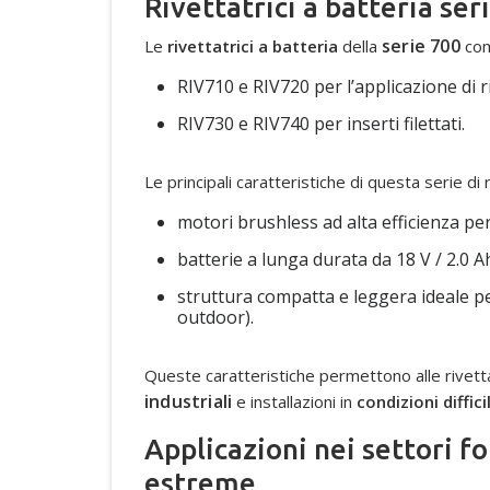
Rivettatrici a batteria ser
serie 700
Le
rivettatrici a batteria
della
com
RIV710 e RIV720 per l’applicazione di ri
RIV730 e RIV740 per inserti filettati.
Le principali caratteristiche di questa serie di r
motori brushless ad alta efficienza pe
batterie a lunga durata da 18 V / 2.0 A
struttura compatta e leggera ideale per 
outdoor).
Queste caratteristiche permettono alle rivetta
industriali
e installazioni in
condizioni difficil
Applicazioni nei settori fo
estreme