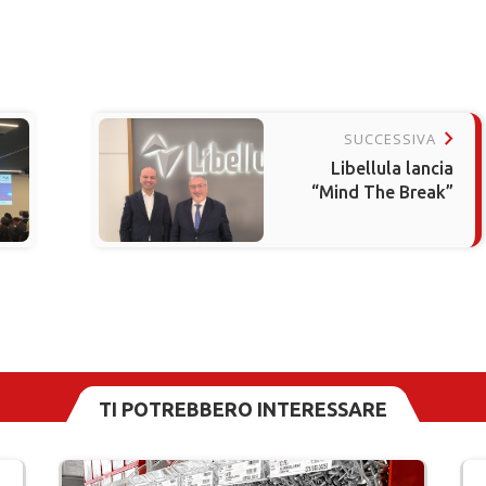
keyboard_arrow_right
SUCCESSIVA
Libellula lancia
“Mind The Break”
TI POTREBBERO INTERESSARE