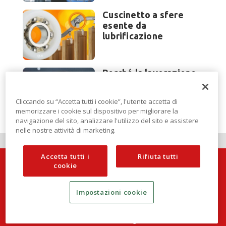
Cuscinetto a sfere
esente da
lubrificazione
Perché la lavorazione
lamiera cambia
modello di scouting a
Cliccando su “Accetta tutti i cookie”, l'utente accetta di
EuroBLECH 2026?
memorizzare i cookie sul dispositivo per migliorare la
navigazione del sito, analizzare l'utilizzo del sito e assistere
nelle nostre attività di marketing.
Accetta tutti i
Rifiuta tutti
cookie
Impostazioni cookie
Techlamiera è una testata di DBInformation Spa
P.IVA 09293820156 | Centro Direzionale – Strada 4, Palazzo A,
Scala 2 – 20057 Assago (MI)