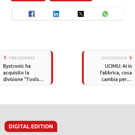
keyboard_arrow_left
keyboard_arrow_right
PRECEDENTE
SUCCESSIVA
Bystronic ha
UCIMU: AI in
acquisito la
fabbrica, cosa
divisione “Tools
cambia per le
for Materials
macchine utensili
Processing
DIGITAL EDITION