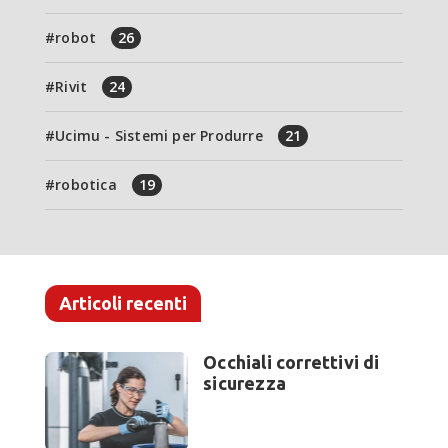
robot
26
Rivit
24
Ucimu - Sistemi per Produrre
21
robotica
19
Articoli recenti
Occhiali correttivi di
sicurezza