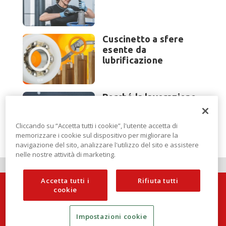
Cuscinetto a sfere
esente da
lubrificazione
Perché la lavorazione
lamiera cambia
modello di scouting a
Cliccando su “Accetta tutti i cookie”, l'utente accetta di
EuroBLECH 2026?
memorizzare i cookie sul dispositivo per migliorare la
navigazione del sito, analizzare l'utilizzo del sito e assistere
nelle nostre attività di marketing.
Accetta tutti i
Rifiuta tutti
cookie
Impostazioni cookie