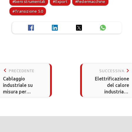
beni strumentali
Export
Federmacchine
Transizione 5.0
keyboard_arrow_left
keyboard_arrow_right
PRECEDENTE
SUCCESSIVA
Cablaggio
Elettrificazione
industriale su
del calore
misura per
industriale:
l’Industria 4.0
ostacoli e
opportunità per le
PMI