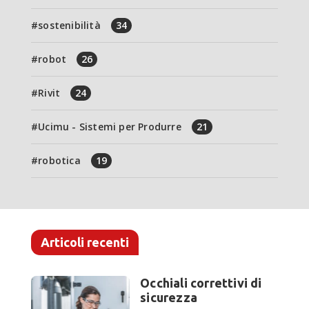
sostenibilità
34
robot
26
Rivit
24
Ucimu - Sistemi per Produrre
21
robotica
19
Articoli recenti
Occhiali correttivi di
sicurezza