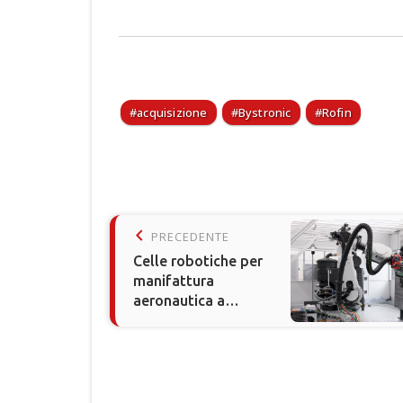
acquisizione
Bystronic
Rofin
keyboard_arrow_left
PRECEDENTE
Celle robotiche per
manifattura
aeronautica a
emissioni zero