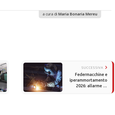
a cura di
Maria Bonaria Mereu
keyboard_arrow_right
SUCCESSIVA
Federmacchine e
iperammortamento
2026: allarme su
ritardi e made in UE