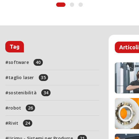
Tag
Articoli
software
40
taglio laser
35
sostenibilità
34
robot
26
Rivit
24
Ucimu - Sistemi per Produrre
21