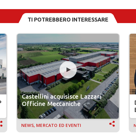
TI POTREBBERO INTERESSARE
Castellini acquisisce Lazzari
P
Officine Meccaniche
NEWS, MERCATO ED EVENTI
N