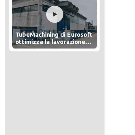
TubeMachining di Eurosoft
ottimizza la lavorazione
del tubo in Alesa