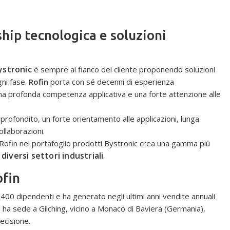
ship tecnologica e soluzioni
ystronic
è sempre al fianco del cliente proponendo soluzioni
ni fase.
Rofin
porta con sé decenni di esperienza
una profonda competenza applicativa e una forte attenzione alle
ofondito, un forte orientamento alle applicazioni, lunga
llaborazioni.
i Rofin nel portafoglio prodotti Bystronic crea una gamma più
diversi settori industriali
a
.
ofin
 400 dipendenti e ha generato negli ultimi anni vendite annuali
one ha sede a Gilching, vicino a Monaco di Baviera (Germania),
recisione.