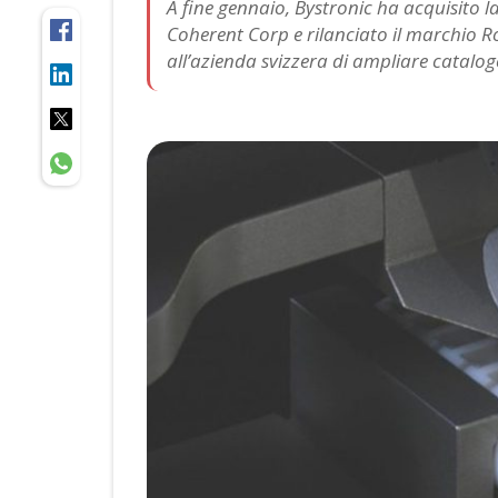
A fine gennaio, Bystronic ha acquisito la
Coherent Corp e rilanciato il marchio R
all’azienda svizzera di ampliare catalog