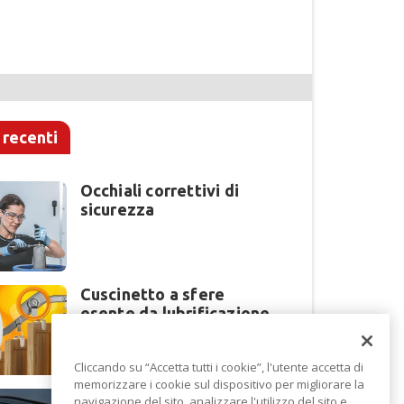
 recenti
Occhiali correttivi di
sicurezza
Cuscinetto a sfere
esente da lubrificazione
Cliccando su “Accetta tutti i cookie”, l'utente accetta di
memorizzare i cookie sul dispositivo per migliorare la
Perché la lavorazione
navigazione del sito, analizzare l'utilizzo del sito e