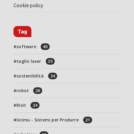
Cookie policy
Tag
software
40
taglio laser
35
sostenibilità
34
robot
26
Rivit
24
Ucimu - Sistemi per Produrre
21