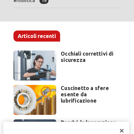
robotica
19
Articoli recenti
Occhiali correttivi di
sicurezza
Cuscinetto a sfere
esente da
lubrificazione
Perché la lavorazione
lamiera cambia