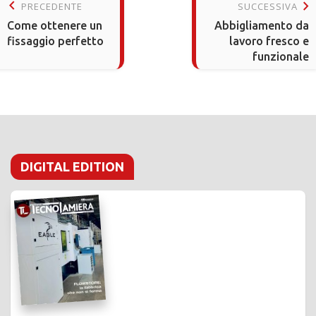
keyboard_arrow_left
keyboard_arrow_right
PRECEDENTE
SUCCESSIVA
Come ottenere un
Abbigliamento da
fissaggio perfetto
lavoro fresco e
funzionale
DIGITAL EDITION