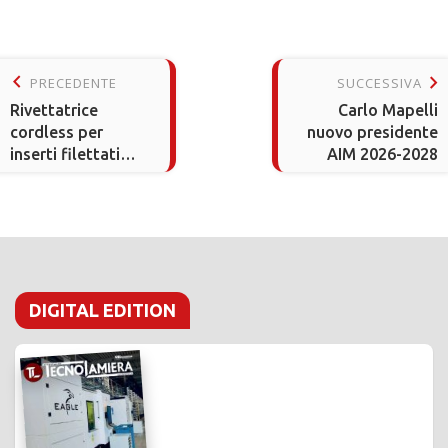
keyboard_arrow_left
keyboard_arrow_right
PRECEDENTE
SUCCESSIVA
Rivettatrice
Carlo Mapelli
cordless per
nuovo presidente
inserti filettati
AIM 2026-2028
versatile e
affidabile
DIGITAL EDITION