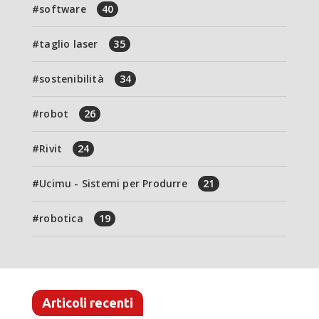
software
40
taglio laser
35
sostenibilità
34
robot
26
Rivit
24
Ucimu - Sistemi per Produrre
21
robotica
19
Articoli recenti