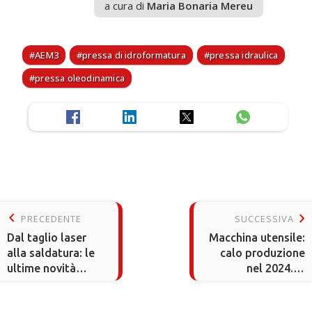
a cura di
Maria Bonaria Mereu
AEM3
pressa di idroformatura
pressa idraulica
pressa oleodinamica
keyboard_arrow_left
keyboard_arrow_right
PRECEDENTE
SUCCESSIVA
Dal taglio laser
Macchina utensile:
alla saldatura: le
calo produzione
ultime novità
nel 2024. Si
AMADA a
attende un 2025 in
EuroBLECH
rialzo