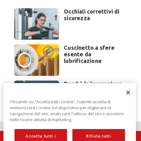
Occhiali correttivi di
sicurezza
Cuscinetto a sfere
esente da
lubrificazione
Perché la lavorazione
lamiera cambia
modello di scouting a
Cliccando su “Accetta tutti i cookie”, l'utente accetta di
EuroBLECH 2026?
memorizzare i cookie sul dispositivo per migliorare la
navigazione del sito, analizzare l'utilizzo del sito e assistere
nelle nostre attività di marketing.
Accetta tutti i
Rifiuta tutti