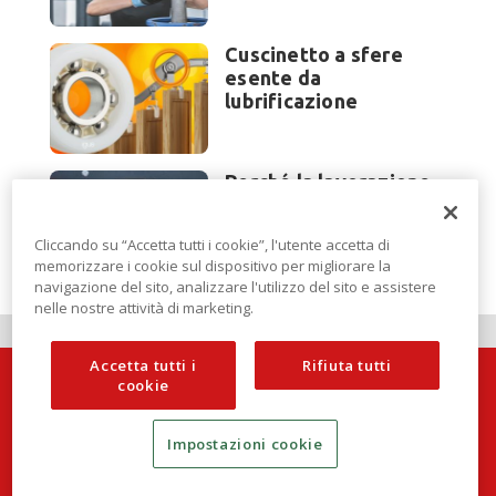
Cuscinetto a sfere
esente da
lubrificazione
Perché la lavorazione
lamiera cambia
modello di scouting a
Cliccando su “Accetta tutti i cookie”, l'utente accetta di
EuroBLECH 2026?
memorizzare i cookie sul dispositivo per migliorare la
navigazione del sito, analizzare l'utilizzo del sito e assistere
nelle nostre attività di marketing.
Accetta tutti i
Rifiuta tutti
cookie
Impostazioni cookie
Techlamiera è una testata di DBInformation Spa
P.IVA 09293820156 | Centro Direzionale – Strada 4, Palazzo A,