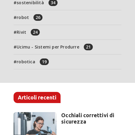
sostenibilità
34
robot
26
Rivit
24
Ucimu - Sistemi per Produrre
21
robotica
19
Articoli recenti
Occhiali correttivi di
sicurezza