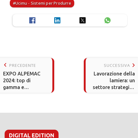
Ucimu - Sistemi per Produrre
keyboard_arrow_left
keyboard_arrow_right
PRECEDENTE
SUCCESSIVA
EXPO ALPEMAC
Lavorazione della
2024: top di
lamiera: un
gamma e
settore strategico
consulenza per
per l’economia
incentivi
italiana
Transizione 5.0
DIGITAL EDITION