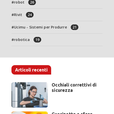
robot
26
Rivit
24
Ucimu - Sistemi per Produrre
21
robotica
19
Articoli recenti
Occhiali correttivi di
sicurezza