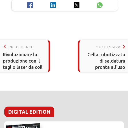
keyboard_arrow_left
keyboard_arrow_right
PRECEDENTE
SUCCESSIVA
Rivoluzionare la
Cella robotizzata
produzione con il
di saldatura
taglio laser da coil
pronta all’uso
DIGITAL EDITION