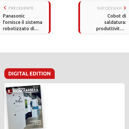
keyboard_arrow_left
keyboard_arrow_right
PRECEDENTE
SUCCESSIVA
Panasonic
Cobot di
fornisce il sistema
saldatura:
robotizzato di
produttività e
saldatura TAWERS
qualità su misura
G4 a Haelvoet
per le PMI
DIGITAL EDITION