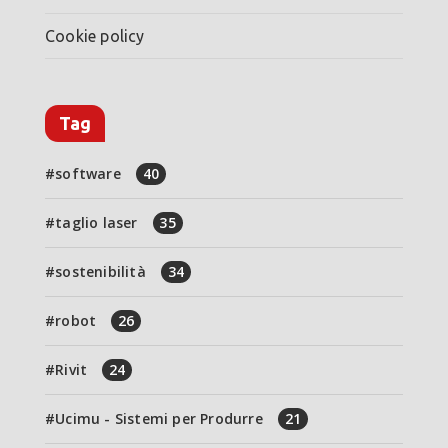
Cookie policy
Tag
software
40
taglio laser
35
sostenibilità
34
robot
26
Rivit
24
Ucimu - Sistemi per Produrre
21