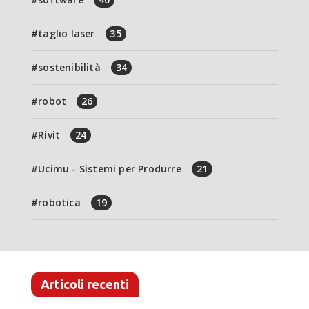
taglio laser
35
sostenibilità
34
robot
26
Rivit
24
Ucimu - Sistemi per Produrre
21
robotica
19
Articoli recenti