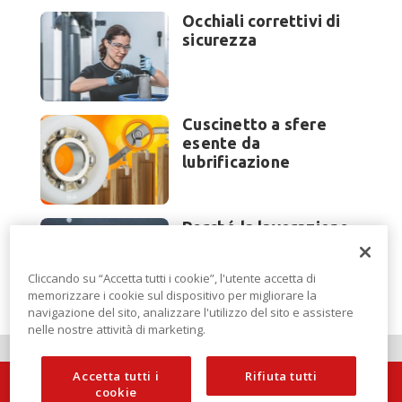
Occhiali correttivi di
sicurezza
Cuscinetto a sfere
esente da
lubrificazione
Perché la lavorazione
lamiera cambia
modello di scouting a
Cliccando su “Accetta tutti i cookie”, l'utente accetta di
EuroBLECH 2026?
memorizzare i cookie sul dispositivo per migliorare la
navigazione del sito, analizzare l'utilizzo del sito e assistere
nelle nostre attività di marketing.
Accetta tutti i
Rifiuta tutti
cookie