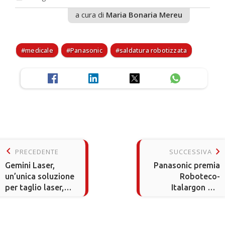
a cura di
Maria Bonaria Mereu
medicale
Panasonic
saldatura robotizzata
keyboard_arrow_left
keyboard_arrow_right
PRECEDENTE
SUCCESSIVA
Gemini Laser,
Panasonic premia
un’unica soluzione
Roboteco-
per taglio laser,
Italargon per
foratura e
l’eccellenza nella
fresatura
saldatura