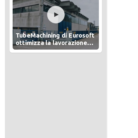
TubeMachining di Eurosoft
ottimizza la lavorazione
del tubo in Alesa