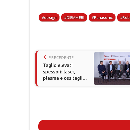
design
DIEMMEBI
Panasonic
Rob
keyboard_arrow_left
PRECEDENTE
Taglio elevati
spessori: laser,
plasma e ossitaglio a
confronto nel D-
TALK TecnoLamiera