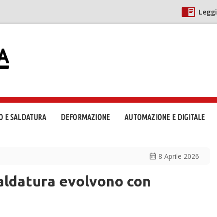
Leggi
O E SALDATURA
DEFORMAZIONE
AUTOMAZIONE E DIGITALE
calendar_month
8 Aprile 2026
aldatura evolvono con