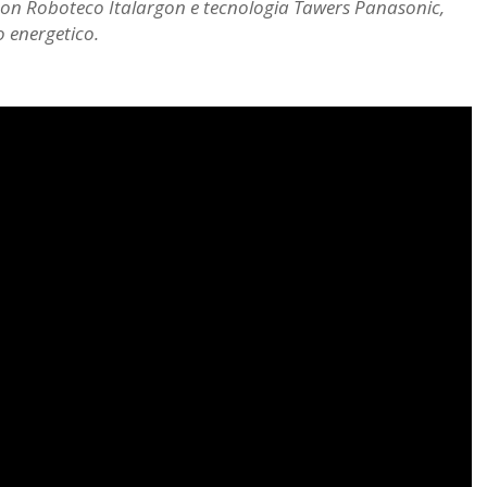
con Roboteco Italargon e tecnologia Tawers Panasonic,
 energetico.