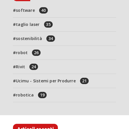
software
40
taglio laser
35
sostenibilità
34
robot
26
Rivit
24
Ucimu - Sistemi per Produrre
21
robotica
19