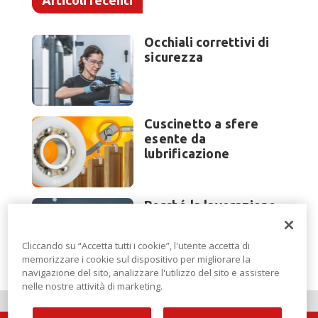
Articoli recenti
Occhiali correttivi di
sicurezza
Cuscinetto a sfere
esente da
lubrificazione
Perché la lavorazione
lamiera cambia
modello di scouting a
Cliccando su “Accetta tutti i cookie”, l'utente accetta di
EuroBLECH 2026?
memorizzare i cookie sul dispositivo per migliorare la
navigazione del sito, analizzare l'utilizzo del sito e assistere
nelle nostre attività di marketing.