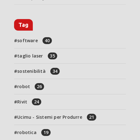
Tag
software
40
taglio laser
35
sostenibilità
34
robot
26
Rivit
24
Ucimu - Sistemi per Produrre
21
robotica
19