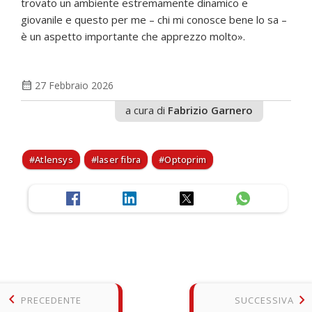
trovato un ambiente estremamente dinamico e
giovanile e questo per me – chi mi conosce bene lo sa –
è un aspetto importante che apprezzo molto».
calendar_month
27 Febbraio 2026
a cura di
Fabrizio Garnero
Atlensys
laser fibra
Optoprim
keyboard_arrow_left
keyboard_arrow_right
PRECEDENTE
SUCCESSIVA