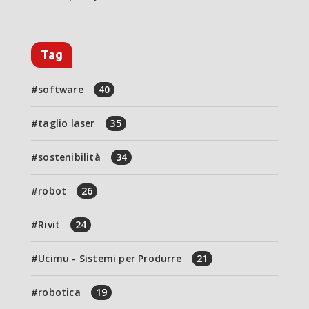
Tag
software
40
taglio laser
35
sostenibilità
34
robot
26
Rivit
24
Ucimu - Sistemi per Produrre
21
robotica
19