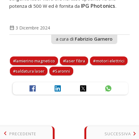
IPG Photonics
potenza di 500 W ed è fornita da
.
calendar_month
3 Dicembre 2024
a cura di
Fabrizio Garnero
lamierino magnetico
laser fibra
motori elettrici
saldatura laser
Saronni
keyboard_arrow_left
keyboard_arrow_right
PRECEDENTE
SUCCESSIVA