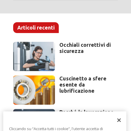
Articoli recenti
Occhiali correttivi di
sicurezza
Cuscinetto a sfere
esente da
lubrificazione
Perché la lavorazione
lamiera cambia
modello di scouting a
Cliccando su “Accetta tutti i cookie”, l'utente accetta di
EuroBLECH 2026?