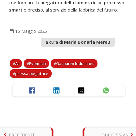
trasformare la
piegatura della lamiera
in un
processo
smart
e preciso, al servizio della fabbrica del futuro.
calendar_month
16 Maggio 2025
a cura di
Maria Bonaria Mereu
AI
Evomach
Gasparini Industries
pressa piegatrice
keyboard_arrow_left
keyboard_arrow_right
PRECEDENTE
SUCCESSIVA