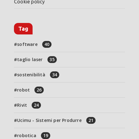
Cookie policy
Tag
software
40
taglio laser
35
sostenibilità
34
robot
26
Rivit
24
Ucimu - Sistemi per Produrre
21
robotica
19