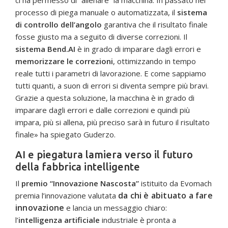
ci ha permesso di “allenare” la macchina. In passato nel
processo di piega manuale o automatizzata, il
sistema
di controllo dell’angolo
garantiva che il risultato finale
fosse giusto ma a seguito di diverse correzioni. Il
sistema Bend.AI
è in grado di imparare dagli errori e
memorizzare le correzioni
, ottimizzando in tempo
reale tutti i parametri di lavorazione. E come sappiamo
tutti quanti, a suon di errori si diventa sempre più bravi.
Grazie a questa soluzione, la macchina è in grado di
imparare dagli errori e dalle correzioni e quindi più
impara, più si allena, più preciso sarà in futuro il risultato
finale» ha spiegato Guderzo.
AI e piegatura lamiera verso il futuro
della fabbrica intelligente
Il
premio “Innovazione Nascosta”
istituito da Evomach
da chi è abituato a fare
premia l’innovazione valutata
innovazione
e lancia un messaggio chiaro:
l’
intelligenza artificiale
industriale è pronta a