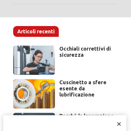
Articoli recenti
Occhiali correttivi di
sicurezza
Cuscinetto a sfere
esente da
lubrificazione
Perché la lavorazione
lamiera cambia
modello di scouting a