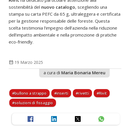
Rivit
ha dedicato particolare attenzione alla
sostenibilità del
nuovo catalogo
, scegliendo una
stampa su carta PEFC da 65 g, ultraleggera e certificata
per la gestione responsabile delle foreste. Questa
scelta testimonia l’impegno dell’azienda nella riduzione
dell’impatto ambientale e nella promozione di pratiche
eco-friendly.
calendar_month
19 Marzo 2025
a cura di
Maria Bonaria Mereu
bullono a strappo
inserti
rivetti
Rivit
soluzioni di fissaggio