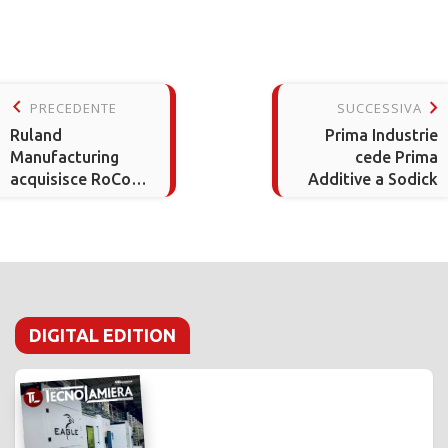
keyboard_arrow_left
keyboard_arrow_right
PRECEDENTE
SUCCESSIVA
Ruland
Prima Industrie
Manufacturing
cede Prima
acquisisce RoCom
Additive a Sodick
Couplings
DIGITAL EDITION