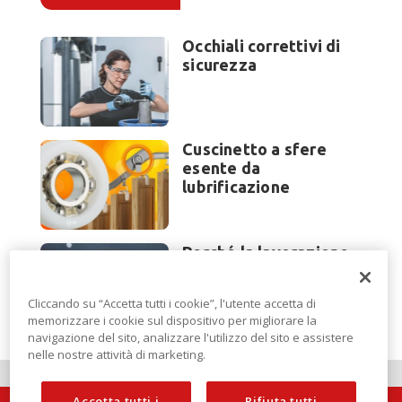
Occhiali correttivi di
sicurezza
Cuscinetto a sfere
esente da
lubrificazione
Perché la lavorazione
lamiera cambia
modello di scouting a
Cliccando su “Accetta tutti i cookie”, l'utente accetta di
EuroBLECH 2026?
memorizzare i cookie sul dispositivo per migliorare la
navigazione del sito, analizzare l'utilizzo del sito e assistere
nelle nostre attività di marketing.
Accetta tutti i
Rifiuta tutti