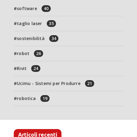
software
40
taglio laser
35
sostenibilità
34
robot
26
Rivit
24
Ucimu - Sistemi per Produrre
21
robotica
19
Articoli recenti