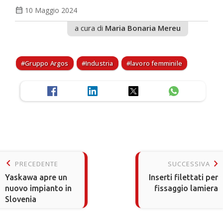
calendar_month
10 Maggio 2024
a cura di
Maria Bonaria Mereu
Gruppo Argos
Industria
lavoro femminile
keyboard_arrow_left
keyboard_arrow_right
PRECEDENTE
SUCCESSIVA
Yaskawa apre un
Inserti filettati per
nuovo impianto in
fissaggio lamiera
Slovenia