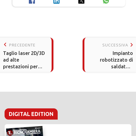
keyboard_arrow_left
keyboard_arrow_right
PRECEDENTE
SUCCESSIVA
Taglio laser 2D/3D
Impianto
ad alte
robotizzato di
prestazioni per
saldatura
produzioni
potenziato con AI
flessibili
DIGITAL EDITION