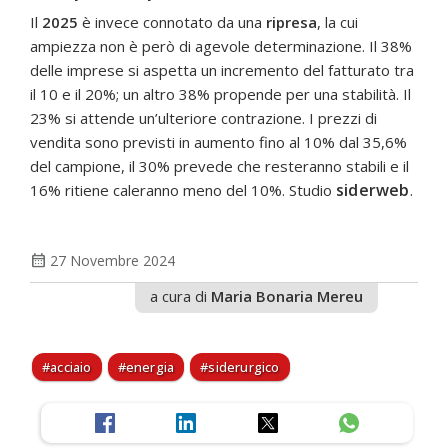
Il
2025
è invece connotato da una
ripresa
, la cui
ampiezza non è però di agevole determinazione. Il 38%
delle imprese si aspetta un incremento del fatturato tra
il 10 e il 20%; un altro 38% propende per una stabilità. Il
23% si attende un’ulteriore contrazione. I prezzi di
vendita sono previsti in aumento fino al 10% dal 35,6%
del campione, il 30% prevede che resteranno stabili e il
siderweb
16% ritiene caleranno meno del 10%. Studio
.
calendar_month
27 Novembre 2024
a cura di
Maria Bonaria Mereu
acciaio
energia
siderurgico