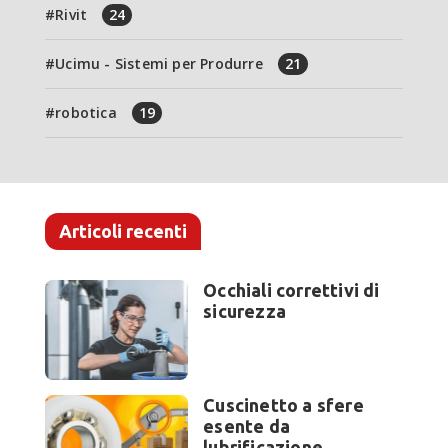
Rivit
24
Ucimu - Sistemi per Produrre
21
robotica
19
Articoli recenti
Occhiali correttivi di
sicurezza
Cuscinetto a sfere
esente da
lubrificazione