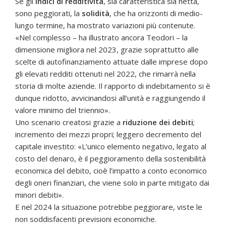
Se gli
indici di redditività
, sia caratteristica sia netta,
sono peggiorati, la
solidità
, che ha orizzonti di medio-
lungo termine, ha mostrato variazioni più contenute.
«Nel complesso – ha illustrato ancora Teodori – la
dimensione migliora nel 2023, grazie soprattutto alle
scelte di autofinanziamento attuate dalle imprese dopo
gli elevati redditi ottenuti nel 2022, che rimarrà nella
storia di molte aziende. Il rapporto di indebitamento si è
dunque ridotto, avvicinandosi all’unità e raggiungendo il
valore minimo del triennio».
Uno scenario creatosi grazie a
riduzione dei debiti
;
incremento dei mezzi propri; leggero decremento del
capitale investito: «L’unico elemento negativo, legato al
costo del denaro, è il peggioramento della sostenibilità
economica del debito, cioè l’impatto a conto economico
degli oneri finanziari, che viene solo in parte mitigato dai
minori debiti».
E nel 2024 la situazione potrebbe peggiorare, viste le
non soddisfacenti previsioni economiche.