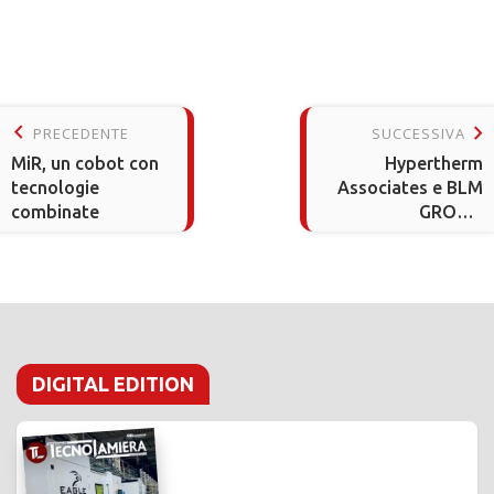
keyboard_arrow_left
keyboard_arrow_right
PRECEDENTE
SUCCESSIVA
MiR, un cobot con
Hypertherm
tecnologie
Associates e BLM
combinate
GROUP,
collaborazione
strategica
DIGITAL EDITION