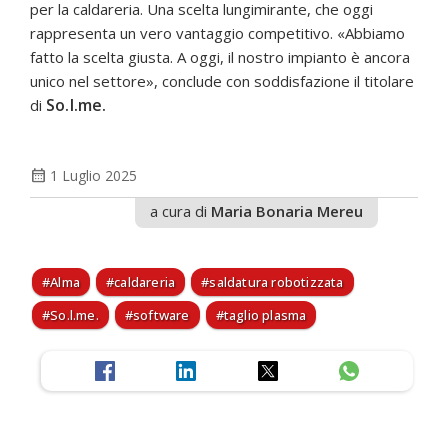
per la caldareria. Una scelta lungimirante, che oggi
rappresenta un vero vantaggio competitivo. «Abbiamo
fatto la scelta giusta. A oggi, il nostro impianto è ancora
unico nel settore», conclude con soddisfazione il titolare
So.l.me.
di
calendar_month
1 Luglio 2025
a cura di
Maria Bonaria Mereu
Alma
caldareria
saldatura robotizzata
So.l.me.
software
taglio plasma