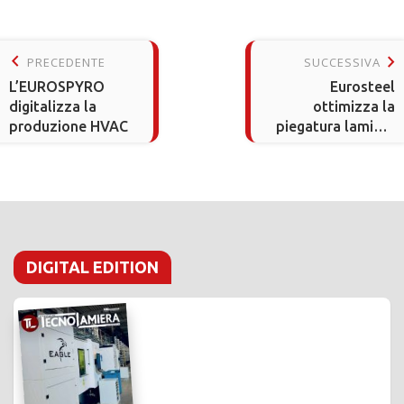
keyboard_arrow_left
keyboard_arrow_right
PRECEDENTE
SUCCESSIVA
L’EUROSPYRO
Eurosteel
digitalizza la
ottimizza la
produzione HVAC
piegatura lamiera
con le presse
SafanDarley
fornite da Betto
Macchine
DIGITAL EDITION