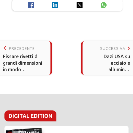
keyboard_arrow_left
keyboard_arrow_right
PRECEDENTE
SUCCESSIVA
Fissare rivetti di
Dazi USA su
grandi dimensioni
acciaio e
in modo
alluminio:
impeccabile
incertezza per il
commercio
globale
DIGITAL EDITION