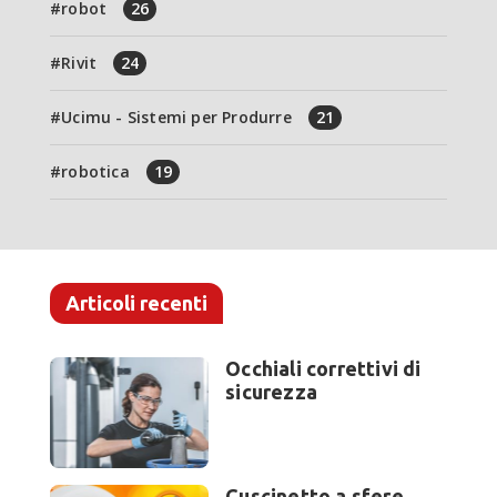
robot
26
Rivit
24
Ucimu - Sistemi per Produrre
21
robotica
19
Articoli recenti
Occhiali correttivi di
sicurezza
Cuscinetto a sfere