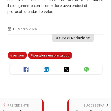
il collegamento con il controllore avvalendosi di
protocolli standard e veloci.
calendar_month
13 Marzo 2024
a cura di
Redazione
sensori
wenglor sensoric group
keyboard_arrow_left
keyboard_arrow_right
PRECEDENTE
SUCCESSIVA