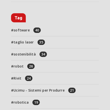
Tag
software
40
taglio laser
35
sostenibilità
34
robot
26
Rivit
24
Ucimu - Sistemi per Produrre
21
robotica
19