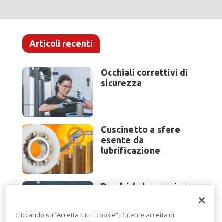
Articoli recenti
Occhiali correttivi di
sicurezza
Cuscinetto a sfere
esente da
lubrificazione
Perché la lavorazione
lamiera cambia
modello di scouting a
Cliccando su “Accetta tutti i cookie”, l'utente accetta di
EuroBLECH 2026?