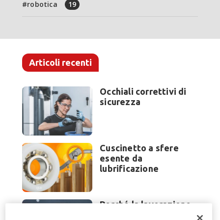
robotica
19
Articoli recenti
Occhiali correttivi di
sicurezza
Cuscinetto a sfere
esente da
lubrificazione
Perché la lavorazione
lamiera cambia