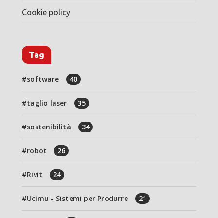
Cookie policy
Tag
software
40
taglio laser
35
sostenibilità
34
robot
26
Rivit
24
Ucimu - Sistemi per Produrre
21