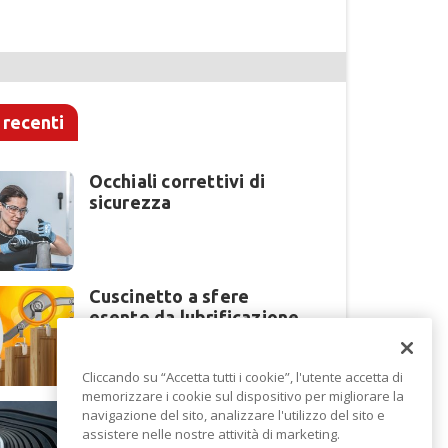
 recenti
Occhiali correttivi di
sicurezza
Cuscinetto a sfere
esente da lubrificazione
Cliccando su “Accetta tutti i cookie”, l'utente accetta di
memorizzare i cookie sul dispositivo per migliorare la
Perché la lavorazione
navigazione del sito, analizzare l'utilizzo del sito e
lamiera cambia modello
assistere nelle nostre attività di marketing.