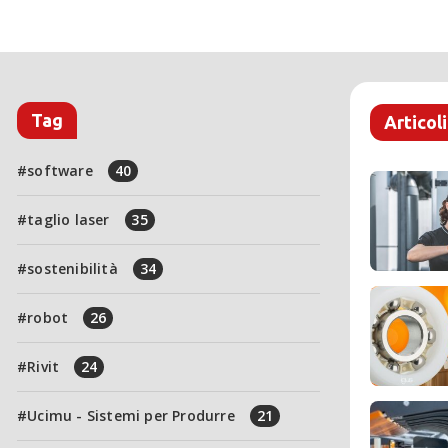
Tag
Articoli
software
40
taglio laser
35
sostenibilità
34
robot
26
Rivit
24
Ucimu - Sistemi per Produrre
21