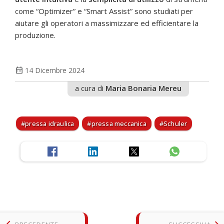
come “Optimizer” e “Smart Assist” sono studiati per
aiutare gli operatori a massimizzare ed efficientare la
produzione.
calendar_month
14 Dicembre 2024
a cura di
Maria Bonaria Mereu
pressa idraulica
pressa meccanica
Schuler
keyboard_arrow_left