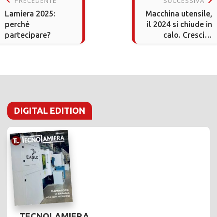
keyboard_arrow_right
PRECEDENTE
SUCCESSIVA
Lamiera 2025:
Macchina utensile,
perché
il 2024 si chiude in
partecipare?
calo. Crescita
modesta per il
2025
DIGITAL EDITION
TECNOLAMIERA