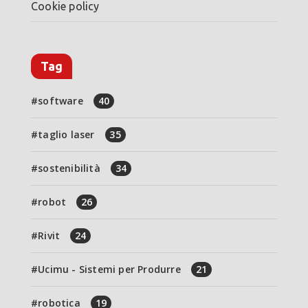
Cookie policy
Tag
software
40
taglio laser
35
sostenibilità
34
robot
26
Rivit
24
Ucimu - Sistemi per Produrre
21
robotica
19