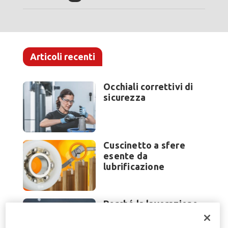
Articoli recenti
Occhiali correttivi di
sicurezza
Cuscinetto a sfere
esente da
lubrificazione
Perché la lavorazione
lamiera cambia
modello di scouting a