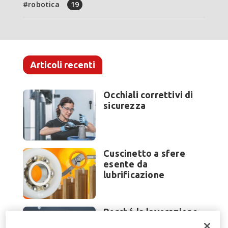
robotica
19
Articoli recenti
Occhiali correttivi di
sicurezza
Cuscinetto a sfere
esente da
lubrificazione
Perché la lavorazione
lamiera cambia