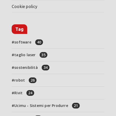
Cookie policy
Tag
software
40
taglio laser
35
sostenibilità
34
robot
26
Rivit
24
Ucimu - Sistemi per Produrre
21