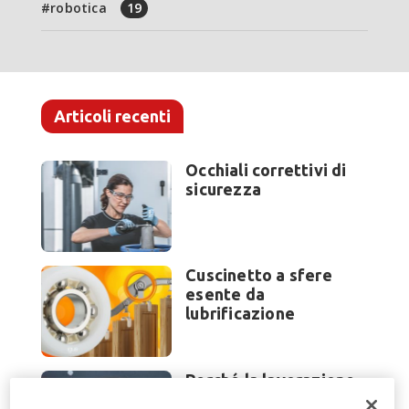
robotica
19
Articoli recenti
Occhiali correttivi di
sicurezza
Cuscinetto a sfere
esente da
lubrificazione
Perché la lavorazione
lamiera cambia