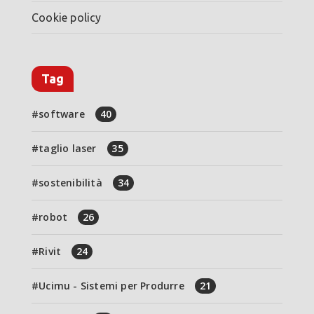
Cookie policy
Tag
software
40
taglio laser
35
sostenibilità
34
robot
26
Rivit
24
Ucimu - Sistemi per Produrre
21