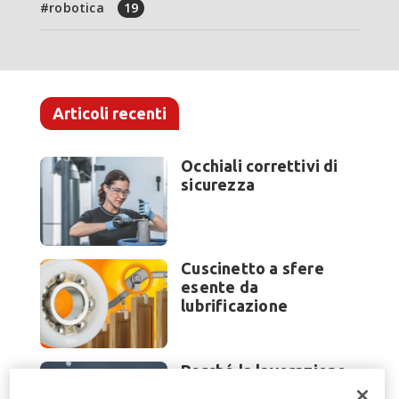
robotica
19
Articoli recenti
Occhiali correttivi di
sicurezza
Cuscinetto a sfere
esente da
lubrificazione
Perché la lavorazione
lamiera cambia