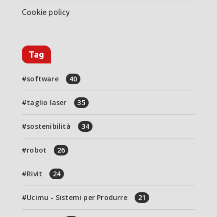
Cookie policy
Tag
software
40
taglio laser
35
sostenibilità
34
robot
26
Rivit
24
Ucimu - Sistemi per Produrre
21