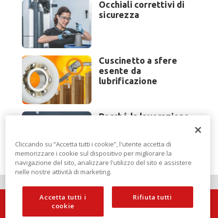
Occhiali correttivi di
sicurezza
Cuscinetto a sfere
esente da
lubrificazione
Perché la lavorazione
lamiera cambia
modello di scouting a
Cliccando su “Accetta tutti i cookie”, l'utente accetta di
EuroBLECH 2026?
memorizzare i cookie sul dispositivo per migliorare la
navigazione del sito, analizzare l'utilizzo del sito e assistere
nelle nostre attività di marketing.
Accetta tutti i
Rifiuta tutti
cookie