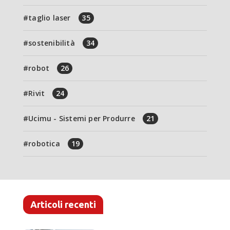
taglio laser
35
sostenibilità
34
robot
26
Rivit
24
Ucimu - Sistemi per Produrre
21
robotica
19
Articoli recenti