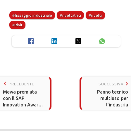
fissaggio industriale
rivettatrici
rivetti
Rivit
keyboard_arrow_left
keyboard_arrow_right
PRECEDENTE
SUCCESSIVA
Mewa premiata
Panno tecnico
con il SAP
multiuso per
Innovation Award
l’industria
2025