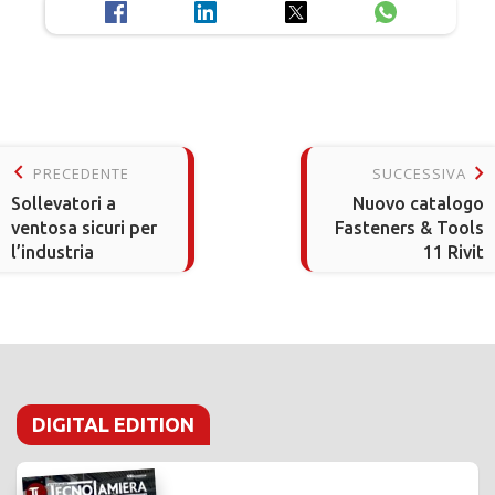
keyboard_arrow_left
keyboard_arrow_right
PRECEDENTE
SUCCESSIVA
Sollevatori a
Nuovo catalogo
ventosa sicuri per
Fasteners & Tools
l’industria
11 Rivit
DIGITAL EDITION