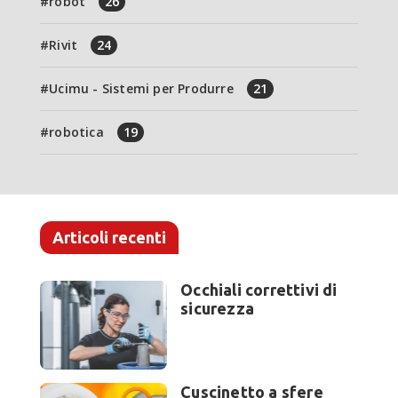
robot
26
Rivit
24
Ucimu - Sistemi per Produrre
21
robotica
19
Articoli recenti
Occhiali correttivi di
sicurezza
Cuscinetto a sfere