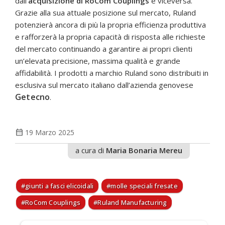
dall’
acquisizione di RoCom Couplings
e viceversa.
Grazie alla sua attuale posizione sul mercato, Ruland
potenzierà ancora di più la propria efficienza produttiva
e rafforzerà la propria capacità di risposta alle richieste
del mercato continuando a garantire ai propri clienti
un’elevata precisione, massima qualità e grande
affidabilità. I prodotti a marchio Ruland sono distribuiti in
esclusiva sul mercato italiano dall’azienda genovese
Getecno
.
calendar_month
19 Marzo 2025
a cura di
Maria Bonaria Mereu
giunti a fasci elicoidali
molle speciali fresate
RoCom Couplings
Ruland Manufacturing