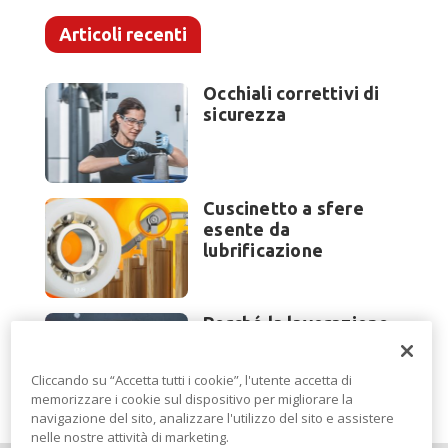
Articoli recenti
Occhiali correttivi di
sicurezza
Cuscinetto a sfere
esente da
lubrificazione
Perché la lavorazione
lamiera cambia
modello di scouting a
Cliccando su “Accetta tutti i cookie”, l'utente accetta di
EuroBLECH 2026?
memorizzare i cookie sul dispositivo per migliorare la
navigazione del sito, analizzare l'utilizzo del sito e assistere
nelle nostre attività di marketing.