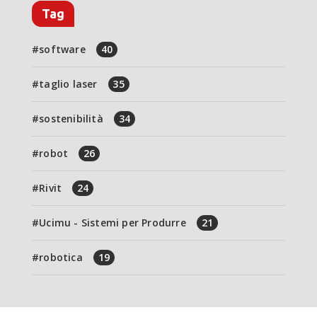
Tag
software
40
taglio laser
35
sostenibilità
34
robot
26
Rivit
24
Ucimu - Sistemi per Produrre
21
robotica
19