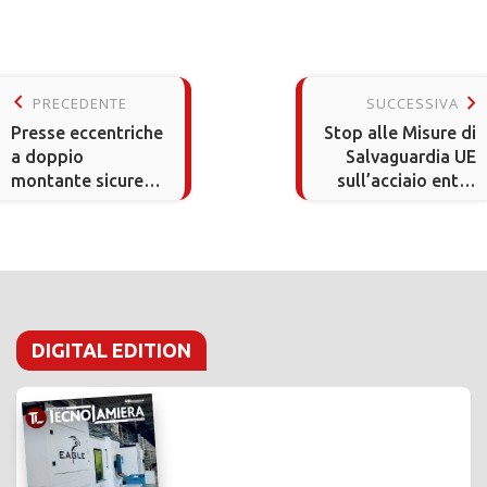
keyboard_arrow_left
keyboard_arrow_right
PRECEDENTE
SUCCESSIVA
Presse eccentriche
Stop alle Misure di
a doppio
Salvaguardia UE
montante sicure e
sull’acciaio entro
robuste
il 2025
DIGITAL EDITION