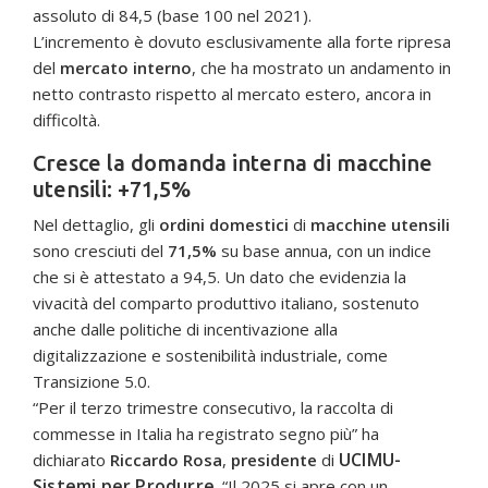
assoluto di 84,5 (base 100 nel 2021).
L’incremento è dovuto esclusivamente alla forte ripresa
del
mercato interno
, che ha mostrato un andamento in
netto contrasto rispetto al mercato estero, ancora in
difficoltà.
Cresce la domanda interna di macchine
utensili: +71,5%
Nel dettaglio, gli
ordini domestici
di
macchine utensili
sono cresciuti del
71,5%
su base annua, con un indice
che si è attestato a 94,5. Un dato che evidenzia la
vivacità del comparto produttivo italiano, sostenuto
anche dalle politiche di incentivazione alla
digitalizzazione e sostenibilità industriale, come
Transizione 5.0.
“Per il terzo trimestre consecutivo, la raccolta di
commesse in Italia ha registrato segno più” ha
UCIMU-
dichiarato
Riccardo Rosa
,
presidente
di
Sistemi per Produrre
. “Il 2025 si apre con un