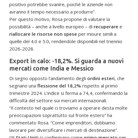
positivo potrebbe svanire, poiché le aziende non
avranno il tempo necessario a produrre”.
Per questo motivo, Rosa propone di valutare la
possibilità – anche a livello europeo – di
recuperare
e
riallocare le risorse non spese
per misure simili a
quelle del 4.0 e 5.0, rendendole disponibili nel triennio
2026-2028.
Export in calo: -18,2%. Si guarda a nuovi
mercati come India e Messico
Di segno opposto l’andamento degli
ordini esteri
, che
segnano una
flessione del 18,2%
rispetto al primo
trimestre 2024. L’indice si ferma a 74,4, confermando la
difficoltà del settore sui mercati internazionali.
“Il contesto nel quale ci troviamo a operare desta molte
preoccupazioni soprattutto sul fronte estero” ha
commentato Rosa. “Come imprenditori, dobbiamo
lavorare per diversificare i mercati di destinazione”.
Gli
Stati Uniti
si confermano come
primo mercato
per