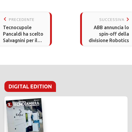
keyboard_arrow_left
keyboard_arrow_right
PRECEDENTE
SUCCESSIVA
Tecnocupole
ABB annuncia lo
Pancaldi ha scelto
spin-off della
Salvagnini per il
divisione Robotics
suo nuovo
impianto
produttivo
DIGITAL EDITION