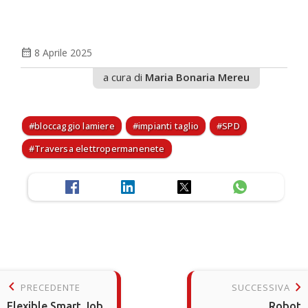
calendar_month
8 Aprile 2025
a cura di
Maria Bonaria Mereu
bloccaggio lamiere
impianti taglio
SPD
Traversa elettropermanenete
keyboard_arrow_left
keyboard_arrow_right
PRECEDENTE
SUCCESSIVA
Flexible Smart Job
Robot