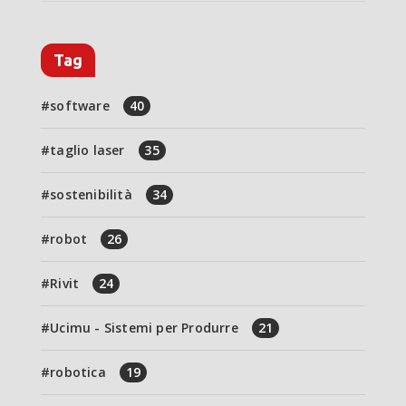
Tag
software
40
taglio laser
35
sostenibilità
34
robot
26
Rivit
24
Ucimu - Sistemi per Produrre
21
robotica
19