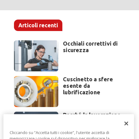
Articoli recenti
Occhiali correttivi di
sicurezza
Cuscinetto a sfere
esente da
lubrificazione
Perché la lavorazione
lamiera cambia
modello di scouting a
Cliccando su “Accetta tutti i cookie”, l'utente accetta di
EuroBLECH 2026?
memorizzare i cookie sul dispositivo per migliorare la